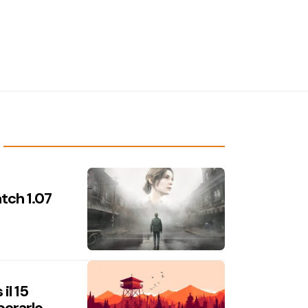
atch 1.07
il 15
perarlo