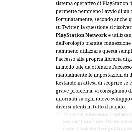
sistema operativo di PlayStation 4
permette nemmeno l’avvio di un q
Fortunatamente, secondo anche q
su Twitter, la questione si risol
PlayStation Network
e utilizza
dell’orologio tramite connessione 
nemmeno utilizzare questa semplic
l’accesso alla propria libreria di
in modo tale da ottenere l’accesso
manualmente le impostazioni di d
Restando in attesa di scoprire se
grave problema, vi consigliamo di
informati su ogni nuovo sviluppo 
diversi utenti in tutto il mondo.
This error is because Trophies 
you can’t see / alter) to be cor
make it look like they got trophie