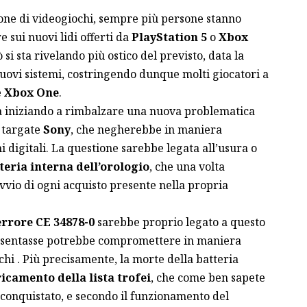
one di videogiochi, sempre più persone stanno
 sui nuovi lidi offerti da
PlayStation 5
o
Xbox
si sta rivelando più ostico del previsto, data la
uovi sistemi, costringendo dunque molti giocatori a
e
Xbox One
.
ta iniziando a rimbalzare una nuova problematica
e targate
Sony
, che negherebbe in maniera
hi digitali. La questione sarebbe legata all’usura o
eria interna dell’orologio
, che una volta
vvio di ogni acquisto presente nella propria
errore CE 34878-0
sarebbe proprio legato a questo
presentasse potrebbe compromettere in maniera
ochi . Più precisamente, la morte della batteria
icamento della lista trofei
, che come ben sapete
 conquistato, e secondo il funzionamento del