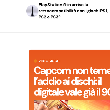
PlayStation 5: in arrivo la
retrocompatibilità con i giochi PS1,
PS2 e PS3?
VIDEOGIOCHI
Capcom non tem
l’addio ai dischi: il
digitale vale già il