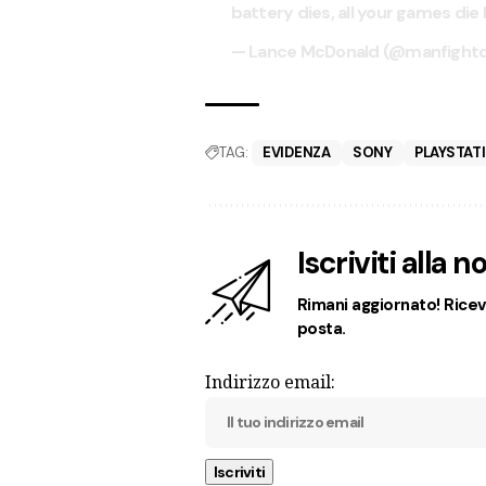
battery dies, all your games die
— Lance McDonald (@manfight
TAG:
EVIDENZA
SONY
PLAYSTAT
Iscriviti alla 
Rimani aggiornato! Ricevi
posta.
Indirizzo email: