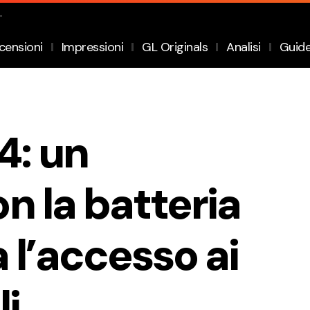
.
censioni
Impressioni
GL Originals
Analisi
Guid
4: un
n la batteria
 l’accesso ai
li