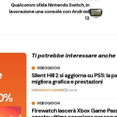
Qualcomm sfida Nintendo Switch, in
lavorazione una console con Android
12
Ti potrebbe interessare anche
VIDEOGIOCHI
e
Silent Hill 2 si aggiorna su PS5: la p
migliora grafica e prestazioni
Di
FRANCESCO LEMURI
3 ore fa
 90%
VIDEOGIOCHI
Firewatch lascerà Xbox Game Pass 
agosto: ultima occasione per recu