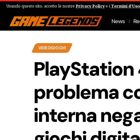
Usando questo sito, accetto le nostre
Privacy Policy
e i
Termini d'Uso
News
Re
VIDEOGIOCHI
PlayStation 
problema co
interna nega
giochi digita