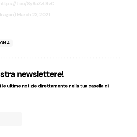
https://t.co/8y9aZzL9vC
dragon)
March 23, 2021
ION 4
nostra newslettere!
 le ultime notizie direttamente nella tua casella di