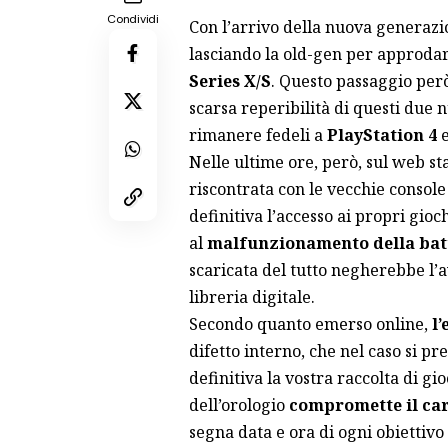
Condividi
Con l’arrivo della nuova generazi
lasciando la old-gen per approdare
Series X/S
. Questo passaggio però 
scarsa reperibilità
di questi due n
rimanere fedeli a
PlayStation 4
Nelle ultime ore, però, sul web s
riscontrata con le vecchie consol
definitiva l’accesso ai propri gioc
al
malfunzionamento della batt
scaricata del tutto negherebbe l’a
libreria digitale.
Secondo quanto emerso online,
l’
difetto interno, che nel caso si 
definitiva la vostra raccolta di gi
dell’orologio
compromette il car
segna data e ora di ogni obiettivo