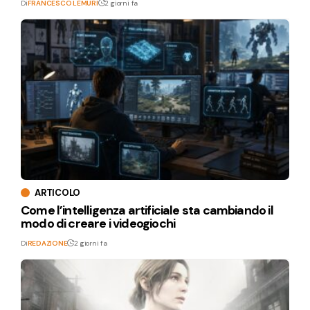
Di
FRANCESCO LEMURI
2 giorni fa
ARTICOLO
Come l’intelligenza artificiale sta cambiando il
modo di creare i videogiochi
Di
REDAZIONE
2 giorni fa