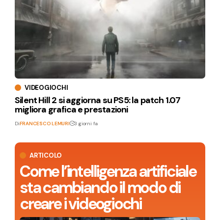
VIDEOGIOCHI
Silent Hill 2 si aggiorna su PS5: la patch 1.07
migliora grafica e prestazioni
Di
FRANCESCO LEMURI
3 giorni fa
ARTICOLO
Come l’intelligenza artificiale
sta cambiando il modo di
creare i videogiochi