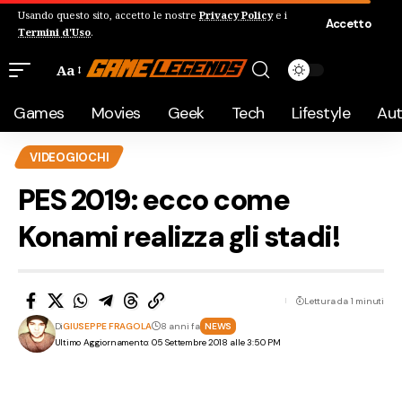
Usando questo sito, accetto le nostre
Privacy Policy
e i
Accetto
Termini d'Uso
.
Aa
Games
Movies
Geek
Tech
Lifestyle
Au
VIDEOGIOCHI
PES 2019: ecco come
Konami realizza gli stadi!
Lettura da 1 minuti
Di
GIUSEPPE FRAGOLA
8 anni fa
NEWS
Ultimo Aggiornamento: 05 Settembre 2018 alle 3:50 PM