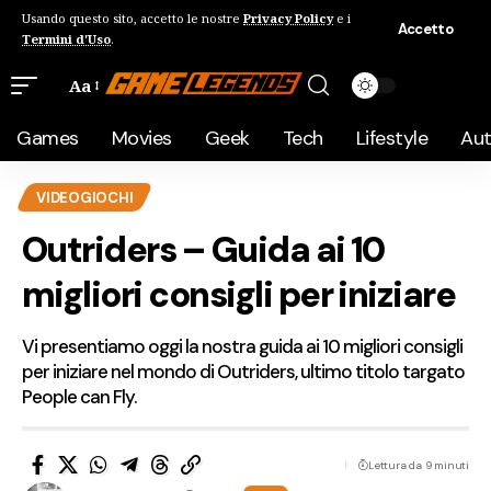
Usando questo sito, accetto le nostre
Privacy Policy
e i
Accetto
Termini d'Uso
.
Aa
Games
Movies
Geek
Tech
Lifestyle
Au
VIDEOGIOCHI
Outriders – Guida ai 10
migliori consigli per iniziare
Vi presentiamo oggi la nostra guida ai 10 migliori consigli
per iniziare nel mondo di Outriders, ultimo titolo targato
People can Fly.
Lettura da 9 minuti