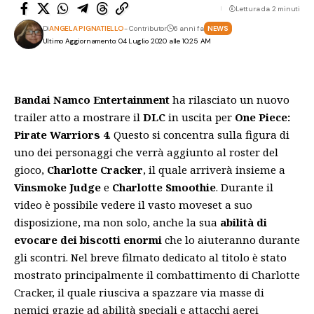
Lettura da 2 minuti
Di
ANGELA PIGNATIELLO
- Contributor
6 anni fa
NEWS
Ultimo Aggiornamento: 04 Luglio 2020 alle 10:25 AM
Bandai Namco Entertainment
ha rilasciato un nuovo
trailer
atto a mostrare il
DLC
in uscita per
One Piece:
Pirate Warriors 4
. Questo si concentra sulla figura di
uno dei personaggi che verrà aggiunto al roster del
gioco,
Charlotte
Cracker
, il quale arriverà insieme a
Vinsmoke Judge
e
Charlotte Smoothie
. Durante il
video è possibile vedere il vasto moveset a suo
disposizione, ma non solo, anche la sua
abilità di
evocare dei biscotti enormi
che lo aiuteranno durante
gli scontri. Nel breve filmato dedicato al
titolo
è stato
mostrato principalmente il combattimento di Charlotte
Cracker, il quale riusciva a spazzare via masse di
nemici grazie ad abilità speciali e attacchi aerei