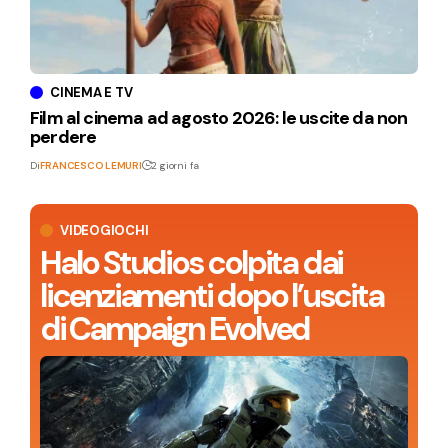
CINEMA E TV
Film al cinema ad agosto 2026: le uscite da non
perdere
Di
FRANCESCO LEMURI
2 giorni fa
VIDEOGIOCHI
Halo Studios colpita dai
licenziamenti dopo l’uscita
di Campaign Evolved