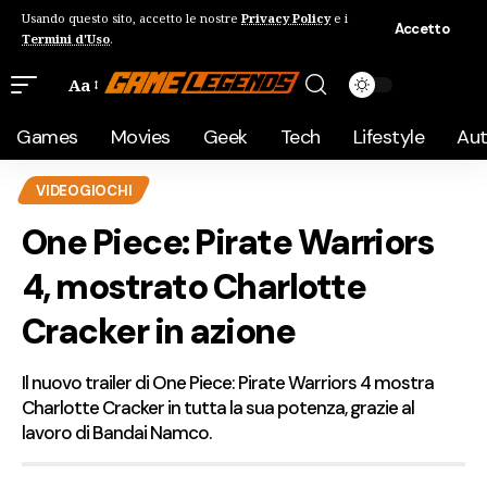
Usando questo sito, accetto le nostre
Privacy Policy
e i
Accetto
Termini d'Uso
.
Aa
Games
Movies
Geek
Tech
Lifestyle
Au
VIDEOGIOCHI
One Piece: Pirate Warriors
4, mostrato Charlotte
Cracker in azione
Il nuovo trailer di One Piece: Pirate Warriors 4 mostra
Charlotte Cracker in tutta la sua potenza, grazie al
lavoro di Bandai Namco.