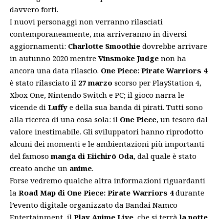
davvero forti.
I nuovi personaggi non verranno rilasciati
contemporaneamente, ma arriveranno in diversi
aggiornamenti:
Charlotte Smoothie
dovrebbe arrivare
in autunno 2020 mentre
Vinsmoke Judge
non ha
ancora una data rilascio.
One Piece: Pirate Warriors 4
è stato rilasciato il
27 marzo
scorso per PlayStation 4,
Xbox One, Nintendo Switch e PC; il gioco narra le
vicende di
Luffy
e della sua banda di pirati. Tutti sono
alla ricerca di una cosa sola: il
One Piece
, un tesoro dal
valore inestimabile. Gli sviluppatori hanno riprodotto
alcuni dei momenti e le ambientazioni più importanti
del famoso
manga di Eiichirō Oda
, dal quale è stato
creato anche un
anime
.
Forse vedremo qualche altra informazioni riguardanti
la
Road Map di One Piece: Pirate Warriors 4
durante
l’evento digitale organizzato da Bandai Namco
Entertainment, il
Play Anime Live
, che si terrà
la notte