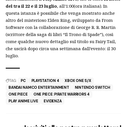
del tra il 22 e il 23 luglio
, all’1:00(ora italiana). In
questa istanza è possibile che venga mostrato anche
altro del misterioso
Elden Ring
, sviluppato da From
Software con la collaborazione di
George R. R. Martin
(scrittore della saga di libri “Il Trono di Spade”), così
come qualche nuovo dettaglio sul titolo su Fairy Tail,
che uscirà dopo circa una settimana dall’evento: il 30
luglio.
TAG:
PC
PLAYSTATION 4
XBOX ONE S/X
BANDAI NAMCO ENTERTAINMENT
NINTENDO SWITCH
ONE PIECE
ONE PIECE: PIRATE WARRIORS 4
PLAY ANIME LIVE
EVIDENZA