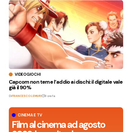
VIDEOGIOCHI
Capcom non teme l’addio ai dischi: il digitale vale
già il 90%
Di
FRANCESCO LEMURI
8 ore fa
CINEMA E TV
Film al cinema ad agosto