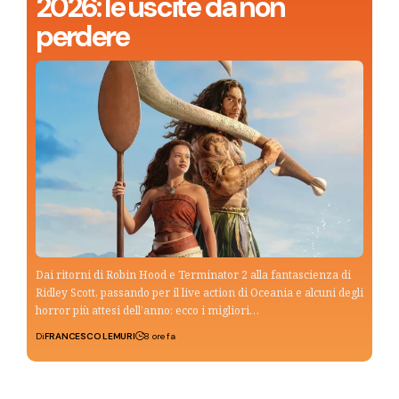
2026: le uscite da non
perdere
Dai ritorni di Robin Hood e Terminator 2 alla fantascienza di
Ridley Scott, passando per il live action di Oceania e alcuni degli
horror più attesi dell’anno: ecco i migliori…
Di
FRANCESCO LEMURI
8 ore fa