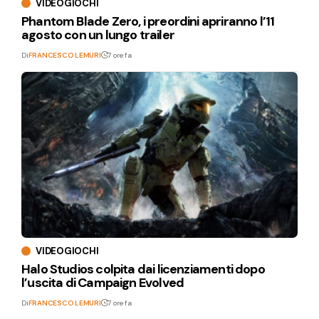
VIDEOGIOCHI
Phantom Blade Zero, i preordini apriranno l’11
agosto con un lungo trailer
Di
FRANCESCO LEMURI
7 ore fa
VIDEOGIOCHI
Halo Studios colpita dai licenziamenti dopo
l’uscita di Campaign Evolved
Di
FRANCESCO LEMURI
7 ore fa