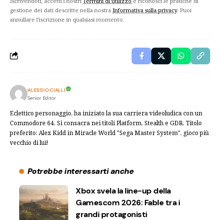
Iscrivendoti, accetti i nostri
Termini di utilizzo
e riconosci le pratiche di
gestione dei dati descritte nella nostra
Informativa sulla privacy
. Puoi
annullare l'iscrizione in qualsiasi momento.
ALESSIO CIALLI
Senior Editor
Eclettico personaggio, ha iniziato la sua carriera videoludica con un
Commodore 64. Si consacra nei titoli Platform, Stealth e GDR. Titolo
preferito: Alex Kidd in Miracle World "Sega Master System", gioco più
vecchio di lui!
Potrebbe interessarti anche
Xbox svela la line-up della
Gamescom 2026: Fable tra i
grandi protagonisti