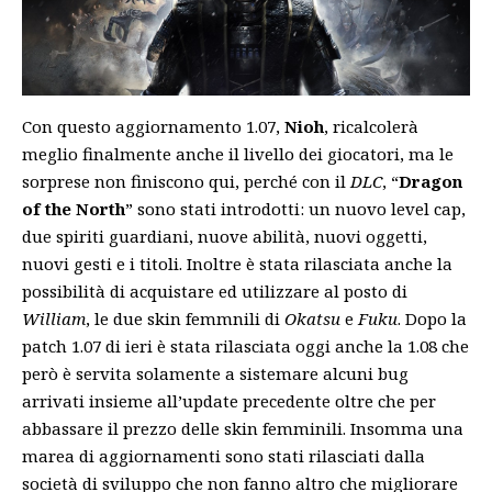
Con questo aggiornamento 1.07,
Nioh
, ricalcolerà
meglio finalmente anche il livello dei giocatori, ma le
sorprese non finiscono qui, perché con il
DLC
, “
Dragon
of the North
” sono stati introdotti: un nuovo level cap,
due spiriti guardiani, nuove abilità, nuovi oggetti,
nuovi gesti e i titoli. Inoltre è stata rilasciata anche la
possibilità di acquistare ed utilizzare al posto di
William
, le due skin femmnili di
Okatsu
e
Fuku
. Dopo la
patch 1.07 di ieri è stata rilasciata oggi anche la 1.08 che
però è servita solamente a sistemare alcuni bug
arrivati insieme all’update precedente oltre che per
abbassare il prezzo delle skin femminili. Insomma una
marea di aggiornamenti sono stati rilasciati dalla
società di sviluppo che non fanno altro che migliorare