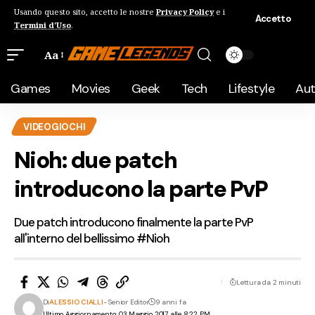
Usando questo sito, accetto le nostre
Privacy Policy
e i
Accetto
Termini d'Uso
.
Aa
Games
Movies
Geek
Tech
Lifestyle
Au
VIDEOGIOCHI
Nioh: due patch
introducono la parte PvP
Due patch introducono finalmente la parte PvP
all'interno del bellissimo #Nioh
Lettura da 2 minuti
Di
ALESSIO CIALLI
- Senior Editor
9 anni fa
Ultimo Aggiornamento: 03 Maggio 2017 alle 8:22 PM