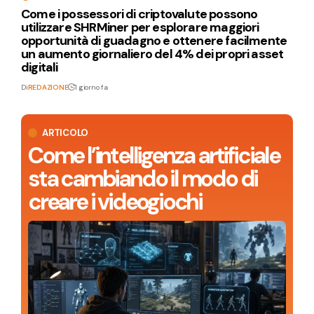
Come i possessori di criptovalute possono
utilizzare SHRMiner per esplorare maggiori
opportunità di guadagno e ottenere facilmente
un aumento giornaliero del 4% dei propri asset
digitali
Di
REDAZIONE
1 giorno fa
ARTICOLO
Come l’intelligenza artificiale
sta cambiando il modo di
creare i videogiochi