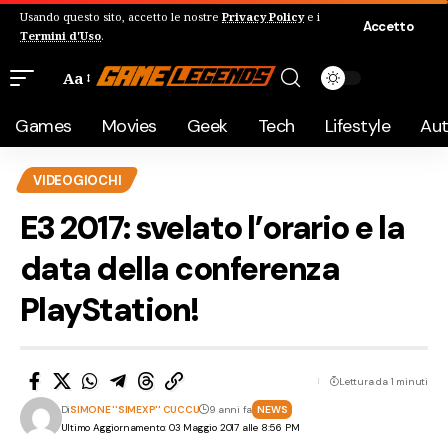
Usando questo sito, accetto le nostre
Privacy Policy
e i
Accetto
Termini d'Uso
.
Aa
Games
Movies
Geek
Tech
Lifestyle
Au
VIDEOGIOCHI
E3 2017: svelato l’orario e la
data della conferenza
PlayStation!
Lettura da 1 minuti
Di
SIMONE ''SIMEXP'' CUCCU
9 anni fa
NEWS
Ultimo Aggiornamento: 03 Maggio 2017 alle 8:56 PM