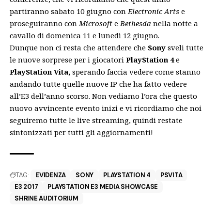
partiranno sabato 10 giugno con
Electronic Arts
e
proseguiranno con
Microsoft
e
Bethesda
nella notte a
cavallo di domenica 11 e lunedì 12 giugno.
Dunque non ci resta che attendere che
Sony
sveli tutte
le nuove sorprese per i giocatori
PlayStation 4
e
PlayStation Vita,
sperando faccia vedere come stanno
andando tutte quelle nuove IP che ha fatto vedere
all’E3 dell’anno scorso. Non vediamo l’ora che questo
nuovo avvincente evento inizi e vi ricordiamo che noi
seguiremo tutte le live streaming, quindi restate
sintonizzati per tutti gli aggiornamenti!
TAG:
EVIDENZA
SONY
PLAYSTATION 4
PSVITA
E3 2017
PLAYSTATION E3 MEDIA SHOWCASE
SHRINE AUDITORIUM