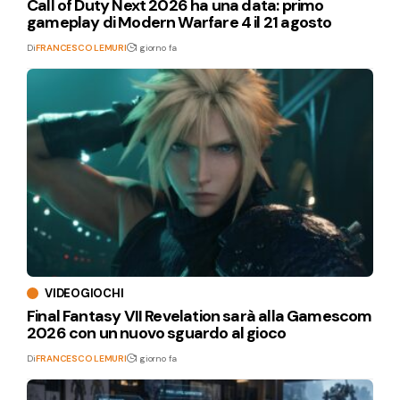
Call of Duty Next 2026 ha una data: primo
gameplay di Modern Warfare 4 il 21 agosto
Di
FRANCESCO LEMURI
1 giorno fa
VIDEOGIOCHI
Final Fantasy VII Revelation sarà alla Gamescom
2026 con un nuovo sguardo al gioco
Di
FRANCESCO LEMURI
1 giorno fa