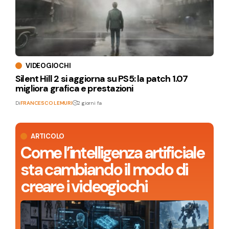
VIDEOGIOCHI
Silent Hill 2 si aggiorna su PS5: la patch 1.07
migliora grafica e prestazioni
Di
FRANCESCO LEMURI
2 giorni fa
ARTICOLO
Come l’intelligenza artificiale
sta cambiando il modo di
creare i videogiochi