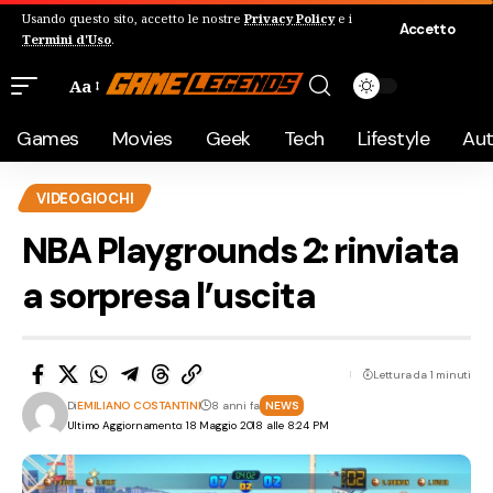
Usando questo sito, accetto le nostre
Privacy Policy
e i
Accetto
Termini d'Uso
.
Aa
Games
Movies
Geek
Tech
Lifestyle
Au
VIDEOGIOCHI
NBA Playgrounds 2: rinviata
a sorpresa l’uscita
Lettura da 1 minuti
Di
EMILIANO COSTANTINI
8 anni fa
NEWS
Ultimo Aggiornamento: 18 Maggio 2018 alle 8:24 PM