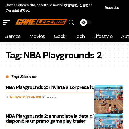
Usando questo sito, accetto le nostre
Privacy Policy
e i
Accetto
Termini d'Uso
.
Games
Movies
Geek
Tech
Lifestyle
Au
Tag:
NBA Playgrounds 2
Top Stories
NBA Playgrounds 2: rinviata a sorpresa l’uscita
Di
EMILIANO COSTANTINI
8 anni fa
NBA Playgrounds 2: annunciata la data d’uscita e
disponibile un primo gameplay trailer