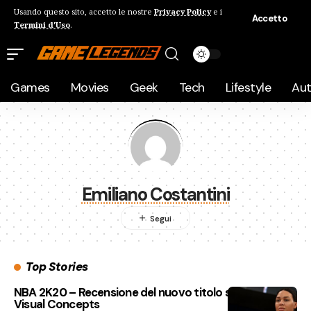
Usando questo sito, accetto le nostre
Privacy Policy
e i
Accetto
Termini d'Uso
.
Games
Movies
Geek
Tech
Lifestyle
Au
Emiliano Costantini
Top Stories
NBA 2K20 – Recensione del nuovo titolo sportivo di
Visual Concepts