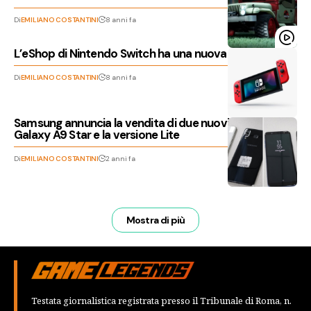
Di
EMILIANO COSTANTINI
8 anni fa
L’eShop di Nintendo Switch ha una nuova sezione
Di
EMILIANO COSTANTINI
8 anni fa
Samsung annuncia la vendita di due nuovi modelli:
Galaxy A9 Star e la versione Lite
Di
EMILIANO COSTANTINI
2 anni fa
Mostra di più
Testata giornalistica registrata presso il Tribunale di Roma, n.