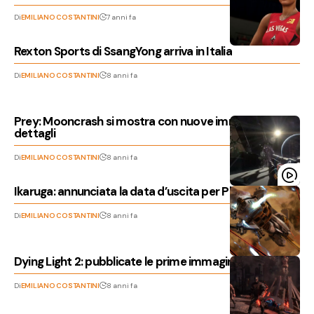
Di
EMILIANO COSTANTINI
7 anni fa
Rexton Sports di SsangYong arriva in Italia
Di
EMILIANO COSTANTINI
8 anni fa
Prey: Mooncrash si mostra con nuove immagini e
dettagli
Di
EMILIANO COSTANTINI
8 anni fa
Ikaruga: annunciata la data d’uscita per PlayStation 4
Di
EMILIANO COSTANTINI
8 anni fa
Dying Light 2: pubblicate le prime immagini ufficiali
Di
EMILIANO COSTANTINI
8 anni fa