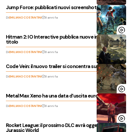
Jump Force: pubblicati nuovi screenshot del gioco
Di
EMILIANO COSTANTINI
8 anni fa
Hitman 2: IO Interactive pubblica nuove immagini del
titolo
Di
EMILIANO COSTANTINI
8 anni fa
Code Vein: il nuovo trailer si concentra su un Blood Veil
Di
EMILIANO COSTANTINI
8 anni fa
Metal Max Xeno ha una data d’uscita europea
Di
EMILIANO COSTANTINI
8 anni fa
Rocket League: il prossimo DLC avrà oggetti a tema
Jurassic World