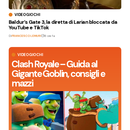
VIDEOGIOCHI
Baldur’s Gate 3, la diretta di Larian bloccata da
YouTube e TikTok
Di
FRANCESCO LEMURI
16 ore fa
VIDEOGIOCHI
Clash Royale – Guida al
Gigante Goblin, consigli e
mazzi