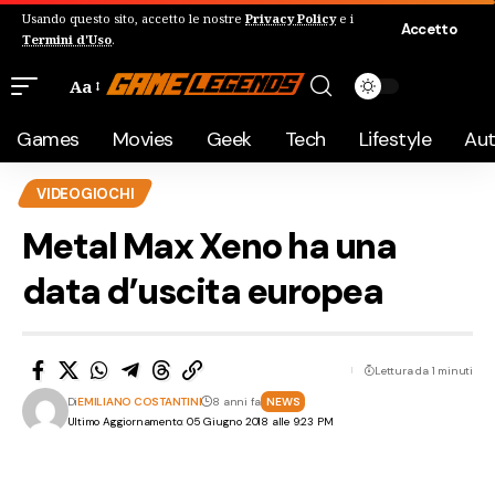
Usando questo sito, accetto le nostre
Privacy Policy
e i
Accetto
Termini d'Uso
.
Aa
Games
Movies
Geek
Tech
Lifestyle
Au
VIDEOGIOCHI
Metal Max Xeno ha una
data d’uscita europea
Lettura da 1 minuti
Di
EMILIANO COSTANTINI
8 anni fa
NEWS
Ultimo Aggiornamento: 05 Giugno 2018 alle 9:23 PM