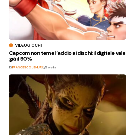
VIDEOGIOCHI
Capcom non teme l’addio ai dischi: il digitale vale
già il 90%
Di
FRANCESCO LEMURI
2 ore fa