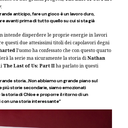
y
:
rande anticipo, fare un gioco è un lavoro duro,
e avanti prima di tutto quello su cui si sta già
n intende disperdere le proprie energie in lavori
e questi due attesissimi titoli dei capolavori degni
harted
l’uomo ha confessato che con questo quarto
derà la serie ma sicuramente la storia di
Nathan
di
The Last of Us: Part II
ha parlato in questi
grande storia…Non abbiamo un grande piano sul
re più storie secondarie, siamo emozionati
a storia di Chloe e proporre il ritorno di un
 con una storia interessante”