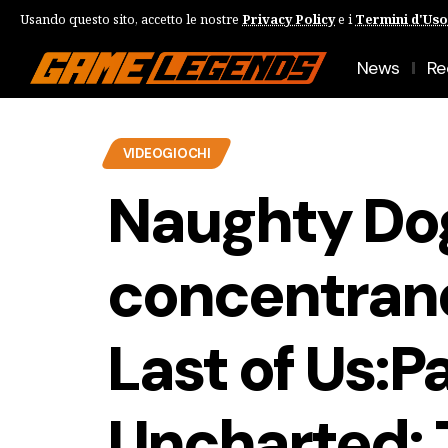
Usando questo sito, accetto le nostre
Privacy Policy
e i
Termini d'Uso
News
Re
VIDEOGIOCHI
Naughty Dog
concentrand
Last of Us:Par
Uncharted: 