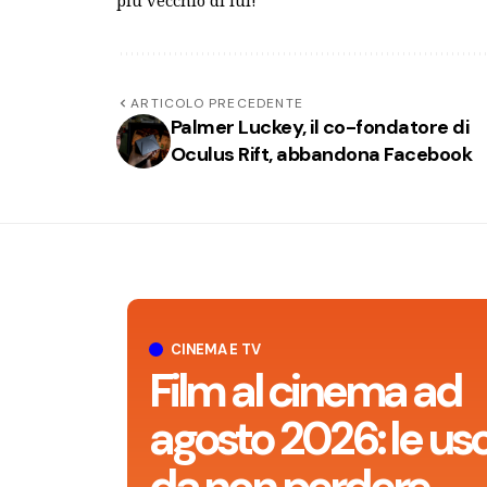
più vecchio di lui!
ARTICOLO PRECEDENTE
Palmer Luckey, il co-fondatore di
Oculus Rift, abbandona Facebook
CINEMA E TV
Film al cinema ad
agosto 2026: le usc
da non perdere