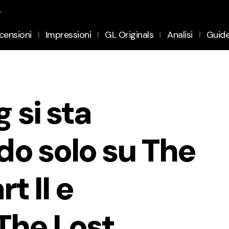
.
censioni
Impressioni
GL Originals
Analisi
Guid
 si sta
o solo su The
t II e
The Lost