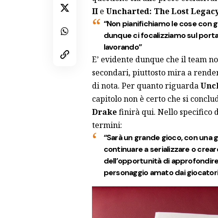
II
e
Uncharted: The Lost Legac
“Non pianifichiamo le cose con g
dunque ci focalizziamo sul portar
lavorando”
E’ evidente dunque che il team no
secondari, piuttosto mira a render
di nota. Per quanto riguarda
Unc
capitolo non è certo che si conclu
Drake
finirà qui. Nello specifico 
termini:
“Sarà un grande gioco, con una 
continuare a serializzare o crea
dell’opportunità di approfondire l
personaggio amato dai giocatori