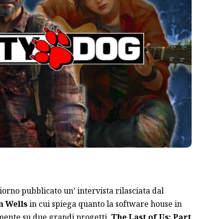
rno pubblicato un’ intervista rilasciata dal
n Wells
in cui spiega quanto la software house in
amente su due grandi progetti,
The Last of Us: Part