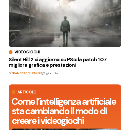
VIDEOGIOCHI
Silent Hill 2 si aggiorna su PS5: la patch 1.07
migliora grafica e prestazioni
Di
FRANCESCO LEMURI
2 giorni fa
ARTICOLO
Come l’intelligenza artificiale
sta cambiando il modo di
creare i videogiochi