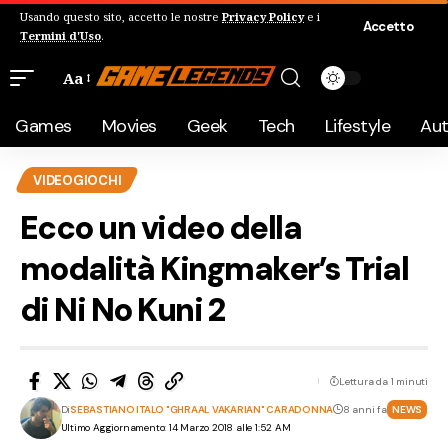
Usando questo sito, accetto le nostre
Privacy Policy
e i
Accetto
Termini d'Uso
.
Aa
Games
Movies
Geek
Tech
Lifestyle
Au
VIDEOGIOCHI
Ecco un video della
modalità Kingmaker’s Trial
di Ni No Kuni 2
Lettura da 1 minuti
Di
SEBASTIANO ITALO "GHRAAL VAKARIAN" CARADONNA
8 anni fa
NEWS
Ultimo Aggiornamento: 14 Marzo 2018 alle 1:52 AM