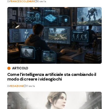
Di
FRANCESCO LEMURI
10 ore fa
ARTICOLO
Come l’intelligenza artificiale sta cambiando il
modo di creare i videogiochi
Di
REDAZIONE
17 ore fa