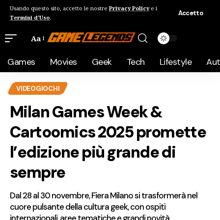
Usando questo sito, accetto le nostre
Privacy Policy
e i
Accetto
Termini d'Uso
.
Aa
Games
Movies
Geek
Tech
Lifestyle
Au
VIDEOGIOCHI
Milan Games Week &
Cartoomics 2025 promette
l’edizione più grande di
sempre
Dal 28 al 30 novembre, Fiera Milano si trasformerà nel
cuore pulsante della cultura geek, con ospiti
internazionali, aree tematiche e grandi novità.