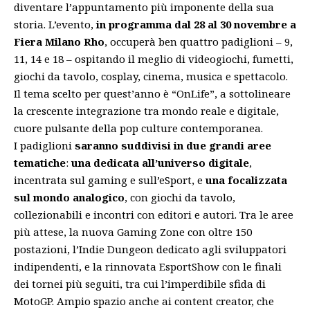
diventare l’appuntamento più imponente della sua
storia. L’evento,
in programma dal 28 al 30 novembre a
Fiera Milano Rho
, occuperà ben quattro padiglioni – 9,
11, 14 e 18 – ospitando il meglio di videogiochi, fumetti,
giochi da tavolo, cosplay, cinema, musica e spettacolo.
Il tema scelto per quest’anno è “OnLife”, a sottolineare
la crescente integrazione tra mondo reale e digitale,
cuore pulsante della pop culture contemporanea.
I padiglioni
saranno suddivisi in due grandi aree
tematiche
:
una dedicata all’universo digitale
,
incentrata sul gaming e sull’eSport, e
una focalizzata
sul mondo analogico
, con giochi da tavolo,
collezionabili e incontri con editori e autori. Tra le aree
più attese, la nuova Gaming Zone con oltre 150
postazioni, l’Indie Dungeon dedicato agli sviluppatori
indipendenti, e la rinnovata EsportShow con le finali
dei tornei più seguiti, tra cui l’imperdibile sfida di
MotoGP. Ampio spazio anche ai content creator, che