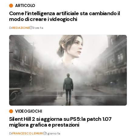
ARTICOLO
Come l’intelligenza artificiale sta cambiando il
modo di creare i videogiochi
Di
REDAZIONE
9 ore fa
VIDEOGIOCHI
Silent Hill 2 si aggiorna su PS5: la patch 1.07
migliora grafica e prestazioni
Di
FRANCESCO LEMURI
1 giorno fa