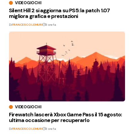
VIDEOGIOCHI
Silent Hill 2 si aggiorna su PS5: la patch 1.07
migliora grafica e prestazioni
Di
FRANCESCO LEMURI
8 ore fa
VIDEOGIOCHI
Firewatch lascerà Xbox Game Pass il 15 agosto:
ultima occasione per recuperarlo
Di
FRANCESCO LEMURI
8 ore fa