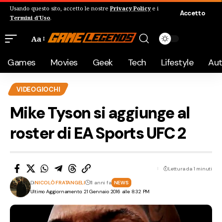
Usando questo sito, accetto le nostre
Privacy Policy
e i
Accetto
Termini d'Uso
.
Aa
Games
Movies
Geek
Tech
Lifestyle
Au
VIDEOGIOCHI
Mike Tyson si aggiunge al
roster di EA Sports UFC 2
Lettura da 1 minuti
Di
NICOLÒ FRATANGELI
11 anni fa
NEWS
Ultimo Aggiornamento: 21 Gennaio 2016 alle 8:32 PM