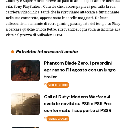
Country e Super Mario, riceve un paio di anno dopo l'amore della sua
vita: Sony PlayStation. Console che l'accompagnerà per tutta la sua
carriera videoludica, tantè che la ritroviamo attaccata e funzionante
nella sua cameretta, appena sotto le sorelle maggiori. Da buon
collezionista e amante di retrogaming passa parte del tempo su Ebay
a cercare qualche chicca Retrò, ritrovandosi ogni volta in lacrime alla
vista del prezzo di Suikoden II PAL.
Potrebbe interessarti anche
Phantom Blade Zero, i preordini
apriranno l’11 agosto con un lungo
trailer
VIDEOGIOCHI
Call of Duty: Modern Warfare 4
svela le novità su PS5 e PS5 Pro:
confermato il supporto al PSSR
VIDEOGIOCHI