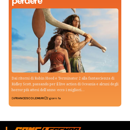
perdere
Dai ritorni di Robin Hood e Terminator 2 alla fantascienza di
Ridley Scott, passando per il live action di Oceania e alcuni degli
horror più attesi dell’anno: ecco i migliori…
Di
FRANCESCO LEMURI
2 giorni fa