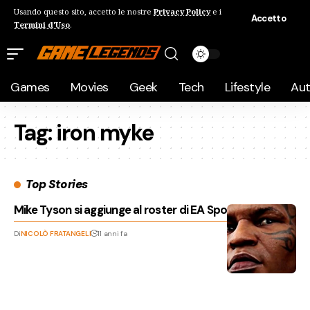
Usando questo sito, accetto le nostre
Privacy Policy
e i
Accetto
Termini d'Uso
.
Games
Movies
Geek
Tech
Lifestyle
Au
Tag:
iron myke
Top Stories
Mike Tyson si aggiunge al roster di EA Sports UFC 2
Di
NICOLÒ FRATANGELI
11 anni fa