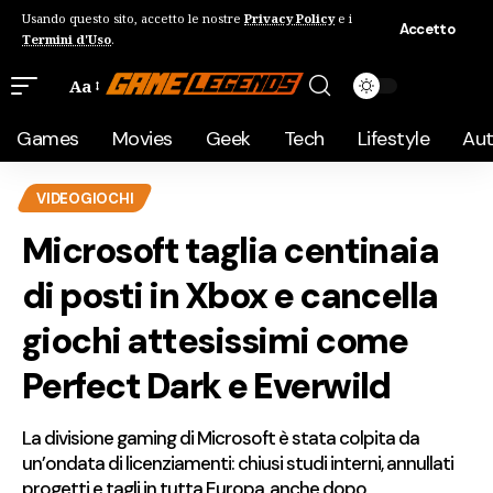
Usando questo sito, accetto le nostre
Privacy Policy
e i
Accetto
Termini d'Uso
.
Aa
Games
Movies
Geek
Tech
Lifestyle
Au
VIDEOGIOCHI
Microsoft taglia centinaia
di posti in Xbox e cancella
giochi attesissimi come
Perfect Dark e Everwild
La divisione gaming di Microsoft è stata colpita da
un’ondata di licenziamenti: chiusi studi interni, annullati
progetti e tagli in tutta Europa, anche dopo