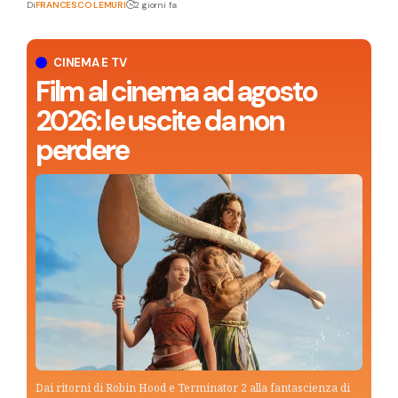
Di
FRANCESCO LEMURI
2 giorni fa
CINEMA E TV
Film al cinema ad agosto
2026: le uscite da non
perdere
Dai ritorni di Robin Hood e Terminator 2 alla fantascienza di