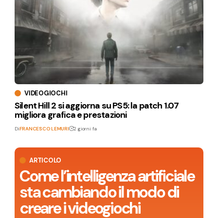
VIDEOGIOCHI
Silent Hill 2 si aggiorna su PS5: la patch 1.07
migliora grafica e prestazioni
Di
FRANCESCO LEMURI
2 giorni fa
ARTICOLO
Come l’intelligenza artificiale
sta cambiando il modo di
creare i videogiochi