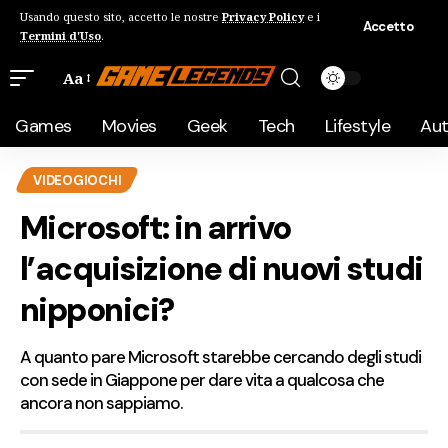
Usando questo sito, accetto le nostre
Privacy Policy
e i
Accetto
Termini d'Uso
.
Aa
Games
Movies
Geek
Tech
Lifestyle
Au
VIDEOGIOCHI
Microsoft: in arrivo
l’acquisizione di nuovi studi
nipponici?
A quanto pare Microsoft starebbe cercando degli studi
con sede in Giappone per dare vita a qualcosa che
ancora non sappiamo.