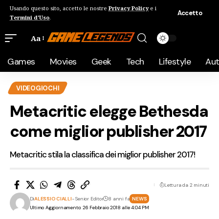
Usando questo sito, accetto le nostre
Privacy Policy
e i
Accetto
Termini d'Uso
.
Aa
Games
Movies
Geek
Tech
Lifestyle
Au
VIDEOGIOCHI
Metacritic elegge Bethesda
come miglior publisher 2017
Metacritic stila la classifica dei miglior publisher 2017!
Lettura da 2 minuti
Di
ALESSIO CIALLI
- Senior Editor
8 anni fa
NEWS
Ultimo Aggiornamento: 26 Febbraio 2018 alle 4:04 PM