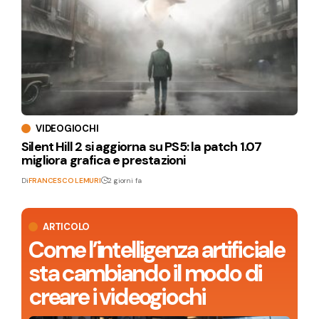
VIDEOGIOCHI
Silent Hill 2 si aggiorna su PS5: la patch 1.07
migliora grafica e prestazioni
Di
FRANCESCO LEMURI
2 giorni fa
ARTICOLO
Come l’intelligenza artificiale
sta cambiando il modo di
creare i videogiochi