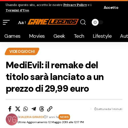
Usando questo sito, accetto le nostre
Privacy Policy
e i
Accetto
Termini d'Uso
.
Aa
Games
Movies
Geek
Tech
Lifestyle
Au
VIDEOGIOCHI
MediEvil: il remake del
titolo sarà lanciato a un
prezzo di 29,99 euro
Lettura da 1 minuti
Di
VALERIA GIRARDI
7 anni fa
NEWS
Ultimo Aggiornamento: 12 Maggio 2019 alle 12:17 PM