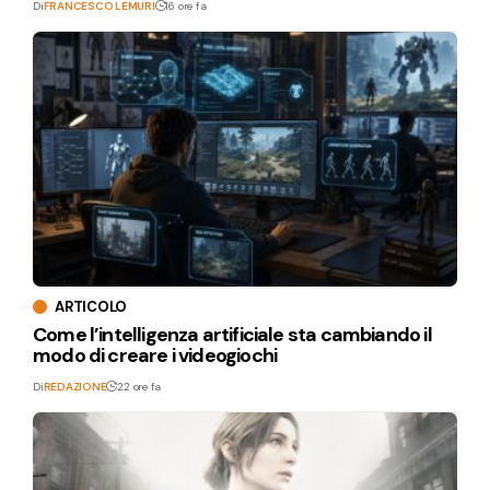
Di
FRANCESCO LEMURI
16 ore fa
ARTICOLO
Come l’intelligenza artificiale sta cambiando il
modo di creare i videogiochi
Di
REDAZIONE
22 ore fa