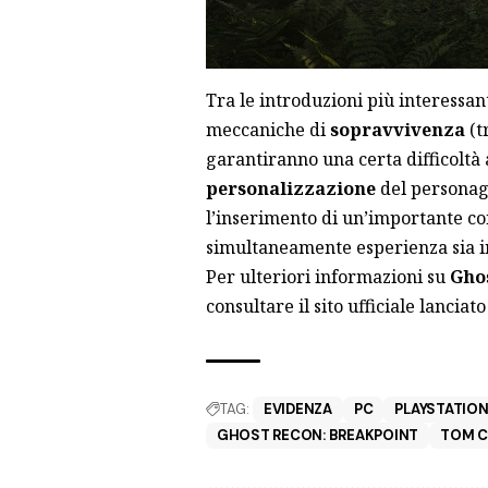
Tra le introduzioni più interessa
meccaniche di
sopravvivenza
(t
garantiranno una certa difficoltà a
personalizzazione
del personagg
l’inserimento di un’importante 
simultaneamente esperienza sia in
Per ulteriori informazioni su
Gho
consultare il sito ufficiale
lanciato
TAG:
EVIDENZA
PC
PLAYSTATION
GHOST RECON: BREAKPOINT
TOM C