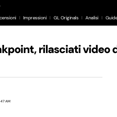
.
censioni
Impressioni
GL Originals
Analisi
Guid
point, rilasciati video
1:47 AM