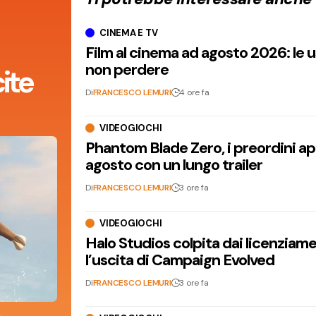
CINEMA E TV
Film al cinema ad agosto 2026: le 
non perdere
ite
Di
FRANCESCO LEMURI
4 ore fa
VIDEOGIOCHI
Phantom Blade Zero, i preordini apr
agosto con un lungo trailer
Di
FRANCESCO LEMURI
3 ore fa
VIDEOGIOCHI
Halo Studios colpita dai licenziam
l’uscita di Campaign Evolved
Di
FRANCESCO LEMURI
3 ore fa