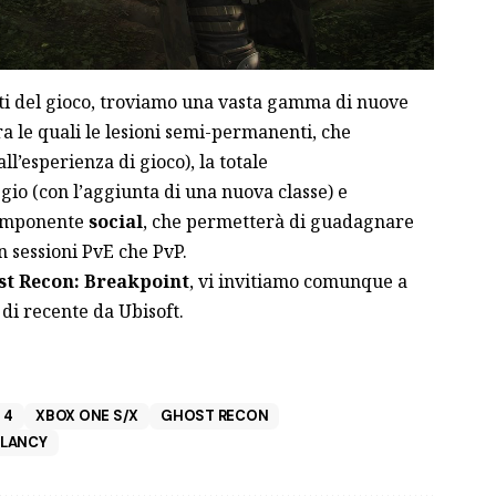
nti del gioco, troviamo una vasta gamma di nuove
ra le quali le lesioni semi-permanenti, che
ll’esperienza di gioco), la totale
io (con l’aggiunta di una nuova classe) e
componente
social
, che permetterà di guadagnare
 sessioni PvE che PvP.
st Recon: Breakpoint
, vi invitiamo comunque a
 di recente da Ubisoft.
 4
XBOX ONE S/X
GHOST RECON
LANCY