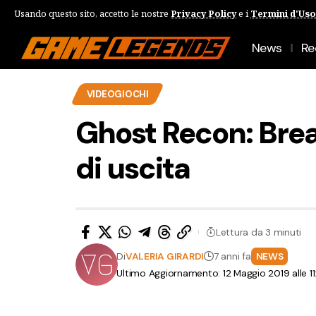
Usando questo sito, accetto le nostre
Privacy Policy
e i
Termini d'Uso
News
Re
VIDEOGIOCHI
Ghost Recon: Break
di uscita
Lettura da 3 minuti
Di
VALERIA GIRARDI
7 anni fa
NEWS
Ultimo Aggiornamento: 12 Maggio 2019 alle 1