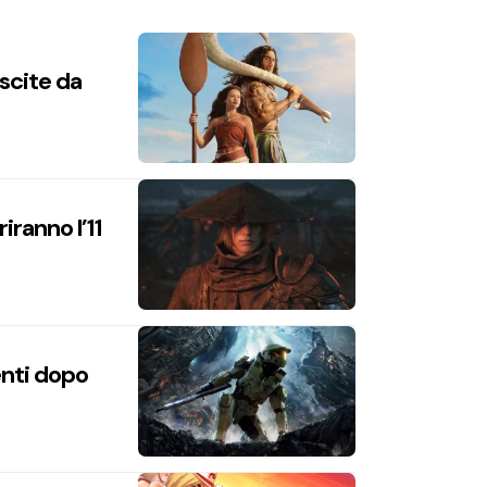
uscite da
iranno l’11
enti dopo