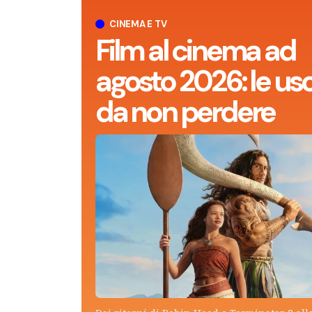
CINEMA E TV
Film al cinema ad
agosto 2026: le usc
da non perdere