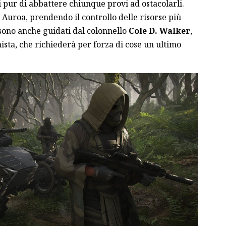
 pur di abbattere chiunque provi ad ostacolarli.
 Auroa, prendendo il controllo delle risorse più
sono anche guidati dal colonnello
Cole D. Walker
,
ta, che richiederà per forza di cose un ultimo