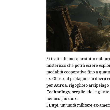
Si tratta di uno sparatutto milit
misterioso che potrà essere esplor
modalità cooperativa fino a quattr
ex-Ghosts, il protagonista dovrà
per
Auroa
, rigoglioso arcipelago
Technology
, scegliendo le giust
nemico più duro.
I
Lupi
, un’unità militare ex-ameri