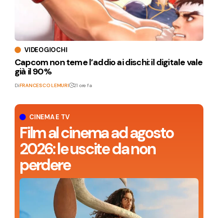
VIDEOGIOCHI
Capcom non teme l’addio ai dischi: il digitale vale
già il 90%
Di
FRANCESCO LEMURI
21 ore fa
CINEMA E TV
Film al cinema ad agosto
2026: le uscite da non
perdere