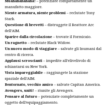
Muahahahahaha!
– potenziate completamente un
manufatto maggiore.
Niente armatura, niente problemi
– reclutate Tony
Stark.
Questione di brevetti
– distruggete il Reattore Arc
dell’AIM.
Sparire dalla circolazione
– trovate il Formicaio.
Un ragnetto
– reclutate Black Widow.
Un nuovo modo di viaggiare
– salvate gli Inumani dal
centro di ricerca.
Applausi scroscianti
– impedite all’elivelivolo di
schiantarsi su New York.
Vista impareggiabile
– raggiungete la stazione
spaziale dell’AIM.
Bentornato, vecchio amico
– salvate Capitan America.
Avengers, uniti!
– riunite gli Avengers.
Pensare al futuro
– potenziate completamente un
oggetto dell’equipaggiamento.