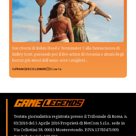
Dai ritorni di Robin Hood e Terminator 2 alla fantascienza di
Ridley Scott, passando per il live action di Oceania e alcuni degli
horror più attesi dell’anno: ecco i migliori…
Di
FRANCESCO LEMURI
20 ore fa
Testata giornalistica registrata presso il Tribunale di Roma, n.
63/2016 del 5 Aprile 2016 Proprietà di NetCom S.r.l.s., sede in
Via Cellottini 38, 00015 Monterotondo, P.IVA 13783471009,