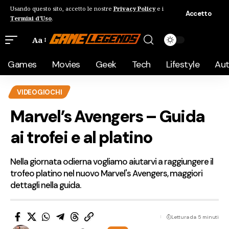
Usando questo sito, accetto le nostre
Privacy Policy
e i
Accetto
Termini d'Uso
.
Aa
Games
Movies
Geek
Tech
Lifestyle
Au
VIDEOGIOCHI
Marvel’s Avengers – Guida
ai trofei e al platino
Nella giornata odierna vogliamo aiutarvi a raggiungere il
trofeo platino nel nuovo Marvel's Avengers, maggiori
dettagli nella guida.
Lettura da 5 minuti