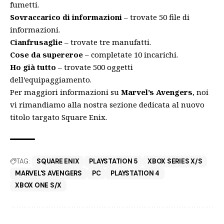
fumetti.
Sovraccarico di informazioni
– trovate 50 file di
informazioni.
Cianfrusaglie
– trovate tre manufatti.
Cose da supereroe
– completate 10 incarichi.
Ho già tutto
– trovate 500 oggetti
dell’equipaggiamento.
Per maggiori informazioni su
Marvel’s Avengers
, noi
vi rimandiamo alla nostra
sezione
dedicata al nuovo
titolo targato
Square Enix
.
TAG:
SQUARE ENIX
PLAYSTATION 5
XBOX SERIES X/S
MARVEL'S AVENGERS
PC
PLAYSTATION 4
XBOX ONE S/X