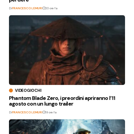
Di
FRANCESCO LEMURI
20 ore fa
VIDEOGIOCHI
Phantom Blade Zero, i preordini apriranno l’11
agosto con un lungo trailer
Di
FRANCESCO LEMURI
19 ore fa