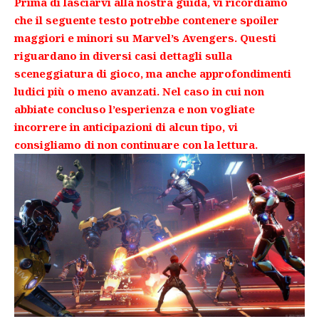
Prima di lasciarvi alla nostra guida, vi ricordiamo
che il seguente testo potrebbe contenere spoiler
maggiori e minori su Marvel’s Avengers. Questi
riguardano in diversi casi dettagli sulla
sceneggiatura di gioco, ma anche approfondimenti
ludici più o meno avanzati. Nel caso in cui non
abbiate concluso l’esperienza e non vogliate
incorrere in anticipazioni di alcun tipo, vi
consigliamo di non continuare con la lettura.