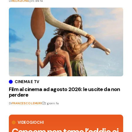
Di
REDAZIONE
15 ore fa
CINEMA E TV
Film al cinema ad agosto 2026: le uscite da non
perdere
Di
FRANCESCO LEMURI
2 giorni fa
VIDEOGIOCHI
Capcom non teme l’addio ai