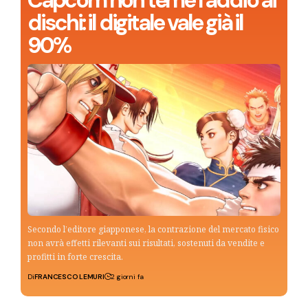
dischi: il digitale vale già il
90%
Secondo l’editore giapponese, la contrazione del mercato fisico
non avrà effetti rilevanti sui risultati, sostenuti da vendite e
profitti in forte crescita.
Di
FRANCESCO LEMURI
2 giorni fa