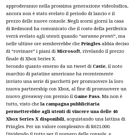
approderanno nella prossima generazione videoludica,
ancora non è stato svelato il periodo di lancio e il
prezzo delle nuove console. Negli scorsi giorni la casa
di Redmond ha comunicato che il costo della periferica
verrà svelato agli utenti quando “
saranno pronti
“, ma
nelle ultime ore sembrerebbe che
Pringles
abbia deciso
di “rovinare” i piani di
Microsoft
, rivelando il prezzo
finale di Xbox Series X.
Secondo quanto emerso da un
tweet
di
Cavie
, il noto
marchio di patatine americane ha recentemente
inviato una serie di pacchetti per promuovere la loro
nuova partnership con Xbox, al fine di promuovere un
nuovo giveaway con premio il
Game Pass
. Ma non è
tutto, visto che
la campagna pubblicitaria
permetterebbe agli utenti di vincere una delle 46
Xbox Series X disponibili
, acquistando una lattina di
Pringles. Per un valore complessivo di R621.000.
Dividendo il tutto per il numero delle console, e