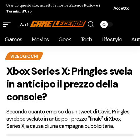
Usando questo sito, accetto le nostre
Privacy Policy
e i
Accetto
Termini d'Uso
.
Aa
Games
Movies
Geek
Tech
Lifestyle
Au
VIDEOGIOCHI
Xbox Series X: Pringles svela
in anticipo il prezzo della
console?
Secondo quanto emerso da un tweet di Cavie, Pringles
avrebbe svelato in anticipo il prezzo "finale" di Xbox
Series X, a causa di una campagna pubblicitaria.