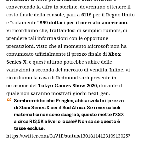
convertendo la cifra in sterline, dovremmo ottenere il
costo finale della console, pari a
611£
per il Regno Unito
e “solamente”
599 dollari per il mercato americano
.
Vi ricordiamo che, trattandosi di semplici rumors, di
prendere tali informazioni con le opportune
precauzioni, visto che al momento Microsoft non ha
comunicato
ufficialmente il prezzo finale di
Xbox
Series X
, e quest’ultimo potrebbe subire delle
variazioni a seconda del mercato di vendita. Infine, vi
ricordiamo la casa di Redmond sarà presente in
occasione del
Tokyo Games Show 2020
, durante il
quale non saranno mostrati giochi next-gen.
Sembrerebbe che Pringles, abbia svelato il prezzo
di Xbox Series X per il Sud Africa. Se i miei calcoli
matematici non sono sbagliati, questo mette l’XSX
a circa R13,5K a livello locale? Non so se questo è
tasse escluse.
https://twitter.com/CaV1E/status/1301811412310913025?