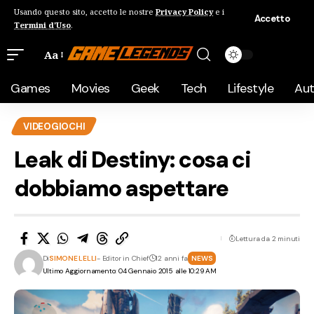
Usando questo sito, accetto le nostre
Privacy Policy
e i
Accetto
Termini d'Uso
.
Aa
Games
Movies
Geek
Tech
Lifestyle
Au
VIDEOGIOCHI
Leak di Destiny: cosa ci
dobbiamo aspettare
Lettura da 2 minuti
Di
SIMONE LELLI
- Editor in Chief
12 anni fa
NEWS
Ultimo Aggiornamento: 04 Gennaio 2015 alle 10:29 AM