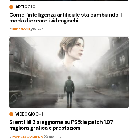
ARTICOLO
Come l’intelligenza artificiale sta cambiando il
modo di creare i videogiochi
Di
REDAZIONE
19 ore fa
VIDEOGIOCHI
Silent Hill 2 si aggiorna su PS5: la patch 1.07
migliora grafica e prestazioni
Di
FRANCESCO LEMURI
2 giorni fa