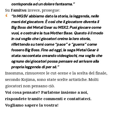
corrisponda ad un dolore fantasma.”
Su
Famitsu
invece, prosegue:
“In
MGSV
abbiamo dato la storia, la leggenda, nelle
mani del giocatore. È così che il giocatore diventa il
Big Boss del
Metal Gear
su MSX2. Puoi giocare come
vuoi, e costruire la tua Mother Base. Questo è il modo
in cui voglio che i giocatori creino la loro storia,
riflettendo su temi come “pace” e “guerra” come
fossero Big Boss. Fino ad oggi, la saga Metal Gear è
stata raccontata creando videogiochi, ma voglio che
ognuno dei giocatori possa pensare ed arrivare alla
propria leggenda di per sé.”
Insomma, rimuovere le cut-scene e la scelta del finale,
secondo Kojima, sono state scelte artistiche. Molti
giocatori non pensano ciò.
Voi cosa pensate? Parlatene insieme a noi,
rispondete tramite commenti e contattateci.
Vogliamo sapere la vostra!