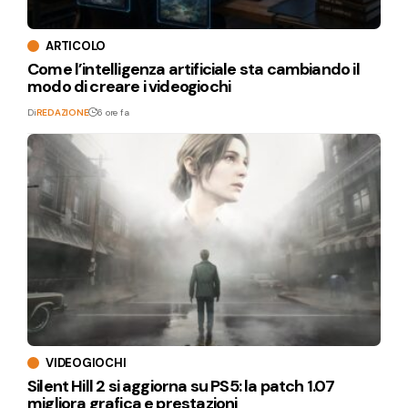
ARTICOLO
Come l’intelligenza artificiale sta cambiando il
modo di creare i videogiochi
Di
REDAZIONE
6 ore fa
VIDEOGIOCHI
Silent Hill 2 si aggiorna su PS5: la patch 1.07
migliora grafica e prestazioni