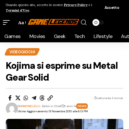
Usando questo sito, accetto le nostre
Privacy Policy
e i
Accetto
Termini d'Uso
.
Aa
Games
Movies
Geek
Tech
Lifestyle
Au
VIDEOGIOCHI
Kojima si esprime su Metal
Gear Solid
Lettura da 2 minuti
Di
SIMONE LELLI
- Editor in Chief
11 anni fa
NEWS
Ultimo Aggiornamento: 01 Novembre 2015 alle 6:13 PM