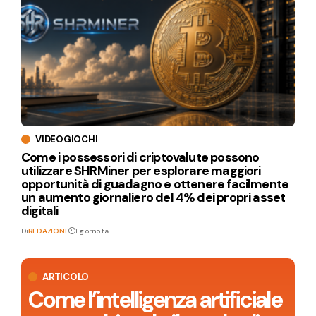
VIDEOGIOCHI
Come i possessori di criptovalute possono
utilizzare SHRMiner per esplorare maggiori
opportunità di guadagno e ottenere facilmente
un aumento giornaliero del 4% dei propri asset
digitali
Di
REDAZIONE
1 giorno fa
ARTICOLO
Come l’intelligenza artificiale