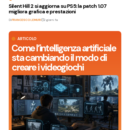
Silent Hill 2 si aggiorna su PS5: la patch 1.07
migliora grafica e prestazioni
Di
FRANCESCO LEMURI
2 giorni fa
ARTICOLO
Come l’intelligenza artificiale
sta cambiando il modo di
creare i videogiochi