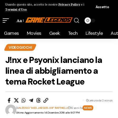
Usando questo sito, accetto le nostre
Privacy Policy
e i
Accetto
Termini d'Uso
.
Aa
Games
Movies
Geek
Tech
Lifestyle
Au
VIDEOGIOCHI
J!nx e Psyonix lanciano la
linea di abbigliamento a
tema Rocket League
Lettura da 2 minuti
Di
ALESSIO "AXELJAEGER-XIII" RAFFAELLI
10 anni fa
NEWS
Ultimo Aggiornamento: 14 Dicembre 2016 alle 9:07 PM