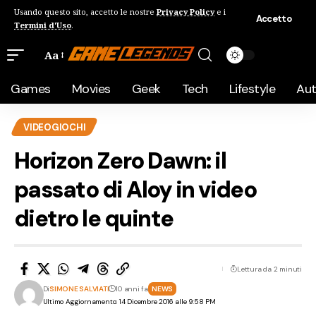
Usando questo sito, accetto le nostre
Privacy Policy
e i
Accetto
Termini d'Uso
.
Aa
Games
Movies
Geek
Tech
Lifestyle
Au
VIDEOGIOCHI
Horizon Zero Dawn: il
passato di Aloy in video
dietro le quinte
Lettura da 2 minuti
Di
SIMONE SALVIATI
10 anni fa
NEWS
Ultimo Aggiornamento: 14 Dicembre 2016 alle 9:58 PM