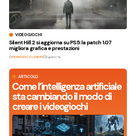
VIDEOGIOCHI
Silent Hill 2 si aggiorna su PS5: la patch 1.07
migliora grafica e prestazioni
Di
FRANCESCO LEMURI
3 giorni fa
ARTICOLO
Come l’intelligenza artificiale
sta cambiando il modo di
creare i videogiochi