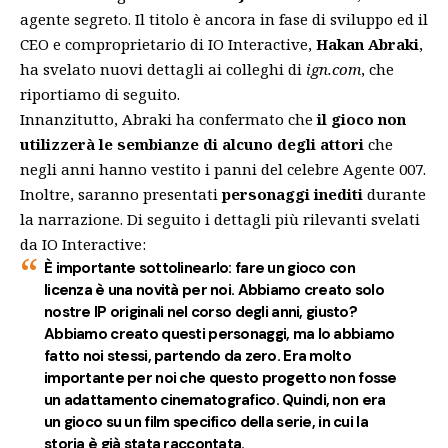
agente segreto. Il titolo è ancora in fase di sviluppo ed il
CEO e comproprietario di IO Interactive,
Hakan Abraki
,
ha svelato nuovi dettagli ai colleghi di
ign.com
, che
riportiamo di seguito.
Innanzitutto, Abraki ha confermato che
il gioco non
utilizzerà le sembianze di alcuno degli attori
che
negli anni hanno vestito i panni del celebre Agente 007.
Inoltre, saranno presentati
personaggi inediti
durante
la narrazione. Di seguito i dettagli più rilevanti svelati
da IO Interactive:
È importante sottolinearlo: fare un gioco con
licenza è una novità per noi. Abbiamo creato solo
nostre IP originali nel corso degli anni, giusto?
Abbiamo creato questi personaggi, ma lo abbiamo
fatto noi stessi, partendo da zero. Era molto
importante per noi che questo progetto non fosse
un adattamento cinematografico. Quindi, non era
un gioco su un film specifico della serie, in cui la
storia è già stata raccontata.