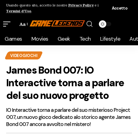
Usando questo sito, accetto le nostre
Privacy Policy
e i
Accetto
Termini d'Uso
.
Aa
Games
Movies
Geek
Tech
Lifestyle
Au
VIDEOGIOCHI
James Bond 007: IO
Interactive torna a parlare
del suo nuovo progetto
IO Interactive torna a parlare del suo misterioso Project
007, un nuovo gioco dedicato alo storico agente James
Bond 007 ancora avvolto nel mistero!