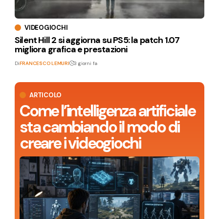
VIDEOGIOCHI
Silent Hill 2 si aggiorna su PS5: la patch 1.07
migliora grafica e prestazioni
Di
FRANCESCO LEMURI
3 giorni fa
ARTICOLO
Come l’intelligenza artificiale
sta cambiando il modo di
creare i videogiochi