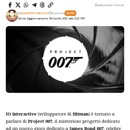
Lettura da 3 minuti
Di
GIUSEPPE FRAGOLA
5 anni fa
NEWS
Ultimo Aggiornamento: 06 Aprile 2021 alle 2:02 PM
IO Interactive
(sviluppatore di
Hitman
) è tornato a
parlare di
Project 007
, il misterioso progetto dedicato
ad un nuovo gioco dedicato a
James Bond 007
, celebre