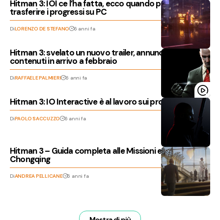
Hitman 3: IOI ce l’ha fatta, ecco quando potrete
trasferire i progressi su PC
Di
LORENZO DE STEFANO
6 anni fa
Hitman 3: svelato un nuovo trailer, annunciati i
contenuti in arrivo a febbraio
Di
RAFFAELE PALMIERI
6 anni fa
Hitman 3: IO Interactive è al lavoro sui prossimi DLC
Di
PAOLO SACCUZZO
6 anni fa
Hitman 3 – Guida completa alle Missioni e Attività di
Chongqing
Di
ANDREA PELLICANE
6 anni fa
Mostra di più