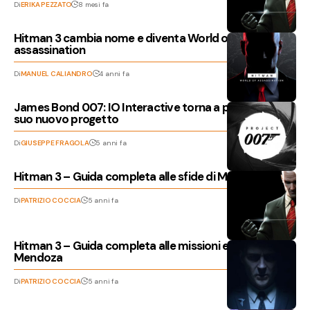
Di
ERIKA PEZZATO
8 mesi fa
Hitman 3 cambia nome e diventa World of
assassination
Di
MANUEL CALIANDRO
4 anni fa
James Bond 007: IO Interactive torna a parlare del
suo nuovo progetto
Di
GIUSEPPE FRAGOLA
5 anni fa
Hitman 3 – Guida completa alle sfide di Mendoza
Di
PATRIZIO COCCIA
5 anni fa
Hitman 3 – Guida completa alle missioni e attività di
Mendoza
Di
PATRIZIO COCCIA
5 anni fa