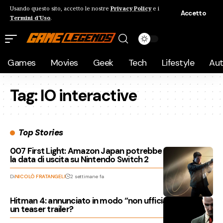
Usando questo sito, accetto le nostre
Privacy Policy
e i
Accetto
Termini d'Uso
.
Games
Movies
Geek
Tech
Lifestyle
Au
Tag:
IO interactive
Top Stories
007 First Light: Amazon Japan potrebbe aver svelato
la data di uscita su Nintendo Switch 2
Di
NICOLÒ FRATANGELI
2 settimane fa
Hitman 4: annunciato in modo “non ufficiale”: presto
un teaser trailer?