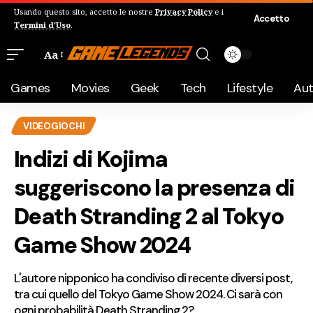
Usando questo sito, accetto le nostre
Privacy Policy
e i
Accetto
Termini d'Uso
.
Aa
Games
Movies
Geek
Tech
Lifestyle
Au
VIDEOGIOCHI
Indizi di Kojima
suggeriscono la presenza di
Death Stranding 2 al Tokyo
Game Show 2024
L'autore nipponico ha condiviso di recente diversi post,
tra cui quello del Tokyo Game Show 2024. Ci sarà con
ogni probabilità Death Stranding 2?