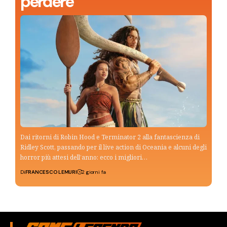
perdere
Dai ritorni di Robin Hood e Terminator 2 alla fantascienza di
Ridley Scott, passando per il live action di Oceania e alcuni degli
horror più attesi dell’anno: ecco i migliori…
Di
FRANCESCO LEMURI
2 giorni fa