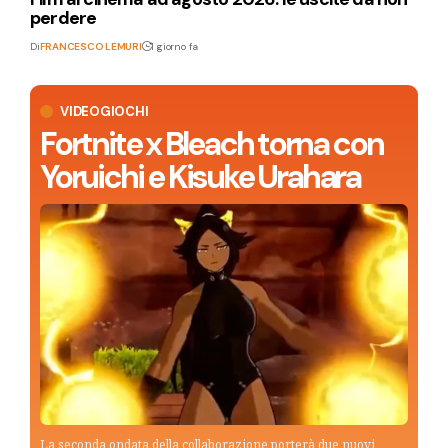
perdere
Di
FRANCESCO LEMURI
1 giorno fa
VIDEOGIOCHI
Fortnite x Bleach torna con
Yoruichi e Kisuke Urahara
La seconda ondata della collaborazione porterà due nuovi