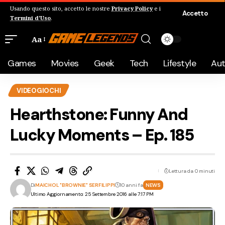
Usando questo sito, accetto le nostre
Privacy Policy
e i
Accetto
Termini d'Uso
.
Aa
Games
Movies
Geek
Tech
Lifestyle
Au
VIDEOGIOCHI
Hearthstone: Funny And
Lucky Moments – Ep. 185
Lettura da 0 minuti
Di
MAICHOL "BROWNIE" SERFILIPPI
10 anni fa
NEWS
Ultimo Aggiornamento: 25 Settembre 2016 alle 7:17 PM