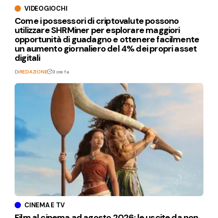
VIDEOGIOCHI
Come i possessori di criptovalute possono
utilizzare SHRMiner per esplorare maggiori
opportunità di guadagno e ottenere facilmente
un aumento giornaliero del 4% dei propri asset
digitali
Di
REDAZIONE
9 ore fa
CINEMA E TV
Film al cinema ad agosto 2026: le uscite da non