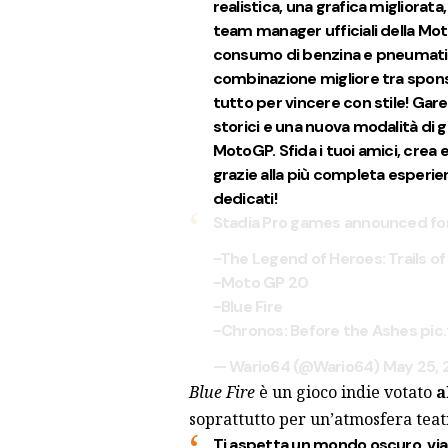
realistica, una grafica migliorata,
team manager ufficiali della Mot
consumo di benzina e pneumatici.
combinazione migliore tra sponsor 
tutto per vincere con stile! Gare
storici e una nuova modalità di gi
MotoGP. Sfida i tuoi amici, crea 
grazie alla più completa esperi
dedicati!
Stadia Pro games announced fo
-The Legend of Heroes: Trails of C
-Moto GP 20
-Blue Fire
-Chronos: Before the Ashes
pic
— Wario64 (@Wario64)
May 25, 
Blue Fire
è un gioco indie votato
a
soprattutto per un’atmosfera teatr
Ti aspetta un mondo oscuro, vi