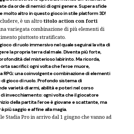
ate da orde di nemici di ogni genere. Supera sfide
i e molto altro in questo gioco in stile platform 3D!
cludere, è un altro
titolo action con forti
 una variegata combinazione di più elementi di
mento piuttosto stratificato.
oco di ruolo immersivo nel quale seguirai la vita di
re la propria terra dal male. Diventa più forte,
rofondità del misterioso labirinto. Ma ricorda,
orta sacrifici: ogni volta che l’eroe muore,
ra RPG: una coinvolgente combinazione di elementi
di gioco di ruolo. Profondo sistema di
 varietà di armi, abilità e poteri nel corso
di invecchiamento: ogni volta che il giocatore
nizio della partita l’eroe è giovane e scattante, ma
à più saggio e affine alla magia.
e Stadia Pro in arrivo dal 1 giugno che vanno ad