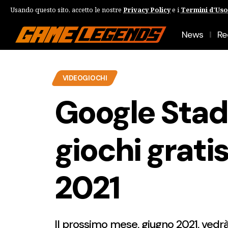
Usando questo sito, accetto le nostre
Privacy Policy
e i
Termini d'Uso
News
Re
VIDEOGIOCHI
Google Stadia
giochi grati
2021
Il prossimo mese, giugno 2021, vedrà 