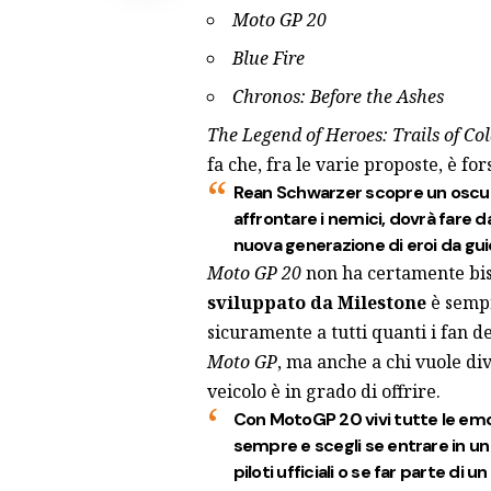
Moto GP 20
Blue Fire
Chronos: Before the Ashes
The Legend of Heroes: Trails of Cold
fa che, fra le varie proposte, è fo
Rean Schwarzer scopre un oscur
affrontare i nemici, dovrà fare 
nuova generazione di eroi da guid
Moto GP 20
non ha certamente bis
sviluppato da Milestone
è sempr
sicuramente a tutti quanti i fan d
Moto GP
, ma anche a chi vuole di
veicolo è in grado di offrire.
Con MotoGP 20 vivi tutte le emo
sempre e scegli se entrare in un
piloti ufficiali o se far parte di