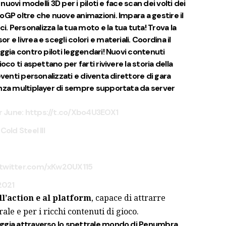
 nuovi modelli 3D per i piloti e face scan dei volti dei
oGP oltre che nuove animazioni. Impara a gestire il
 Personalizza la tua moto e la tua tuta! Trova la
e livrea e scegli colori e materiali. Coordina il
ggia contro piloti leggendari! Nuovi contenuti
oco ti aspettano per farti rivivere la storia della
eventi personalizzati e diventa direttore di gara
enza multiplayer di sempre supportata da server
r June:
https://t.co/Xbo4U3EOX1
old Steel III
.twitter.com/xKw20UX115
2021
ll’action e al platform
, capace di attrarre
ale e per i ricchi contenuti di gioco.
aggia attraverso lo spettrale mondo di Penumbra