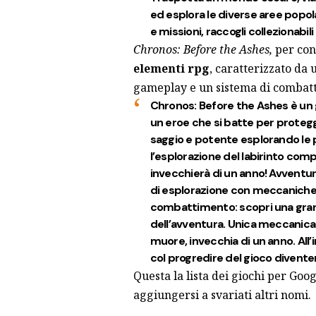
ed esplora le diverse aree popol
e missioni, raccogli collezionabil
Chronos: Before the Ashes,
per con
elementi rpg
, caratterizzato da
gameplay e un sistema di combatti
Chronos: Before the Ashes è un gi
un eroe che si batte per protegge
saggio e potente esplorando le p
l’esplorazione del labirinto comp
invecchierà di un anno! Avventu
di esplorazione con meccaniche 
combattimento: scopri una grande
dell’avventura. Unica meccanica 
muore, invecchia di un anno. All’i
col progredire del gioco diventer
Questa
la lista dei giochi
per Googl
aggiungersi a svariati altri nomi.