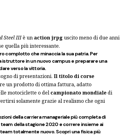
 Steel III
è un
action jrpg
uscito meno di due anni
rse quella più interessante.
o complotto che minaccia la sua patria. Per
da istruttore in un nuovo campus e preparare una
are verso la vittoria.
ogno di presentazioni.
Il titolo di corse
e un prodotto di ottima fattura, adatto
elle motociclette o del
campionato mondiale
di
vertirsi solamente grazie al realismo che ogni
zioni della carriera manageriale più completa di
 team della stagione 2020 e correre insieme ai
 un team totalmente nuovo. Scopri una fisica più