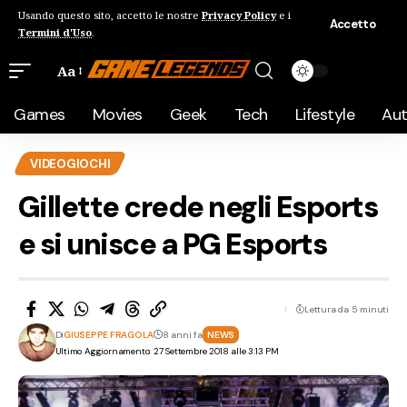
Usando questo sito, accetto le nostre
Privacy Policy
e i
Accetto
Termini d'Uso
.
Aa
Games
Movies
Geek
Tech
Lifestyle
Au
VIDEOGIOCHI
Gillette crede negli Esports
e si unisce a PG Esports
Lettura da 5 minuti
Di
GIUSEPPE FRAGOLA
8 anni fa
NEWS
Ultimo Aggiornamento: 27 Settembre 2018 alle 3:13 PM