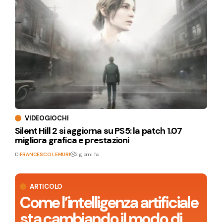
VIDEOGIOCHI
Silent Hill 2 si aggiorna su PS5: la patch 1.07
migliora grafica e prestazioni
Di
FRANCESCO LEMURI
2 giorni fa
ARTICOLO
Come l’intelligenza artificiale
sta cambiando il modo di