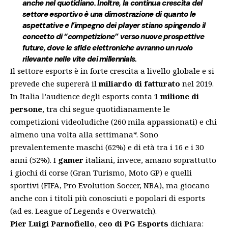
anche nel quotidiano. Inoltre, la continua crescita del
settore esportivo è una dimostrazione di quanto le
aspettative e l’impegno dei player stiano spingendo il
concetto di “competizione” verso nuove prospettive
future, dove le sfide elettroniche avranno un ruolo
rilevante nelle vite dei millennials.
Il settore esports è in forte crescita a livello globale e si
prevede che supererà il
miliardo di fatturato
nel 2019.
In Italia l’audience degli esports conta
1 milione di
persone
, tra chi segue quotidianamente le
competizioni videoludiche (260 mila appassionati) e chi
almeno una volta alla settimana*. Sono
prevalentemente maschi (62%) e di età tra i 16 e i 30
anni (52%). I
gamer
italiani, invece, amano soprattutto
i giochi di corse (Gran Turismo, Moto GP) e quelli
sportivi (FIFA, Pro Evolution Soccer, NBA), ma giocano
anche con i titoli più conosciuti e popolari di esports
(ad es. League of Legends e Overwatch).
Pier Luigi Parnofiello
,
ceo di PG Esports
dichiara: