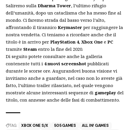
Saliremo sulla
Dharma Tower
, l’ultimo rifugio
dell’umanità, dopo un cataclisma che ha messo fine al
mondo. Ci faremo strada dal basso verso l’alto,
affrontando il tirannico
Keymaster
per raggiungere la
nostra vendetta. Ci teniamo a ricordare anche che il
titolo è in arrivo per
PlayStation 4
,
Xbox One
e
PC
tramite
Steam
entro la fine del 2020.
Di seguito potete consultare anche la galleria
contenente tutti i
4 nuovi screenshot
pubblicati
durante le scorse ore. Augurandovi buona visione vi
invitiamo anche a guardare, nel caso non lo aveste già
fatto, l’
ultimo trailer rilasciato
, nel quale vengono
mostrate alcune interessanti sequenze di
gameplay
del
titolo, con annesse anche delle fasi di combattimento.
TAG:
XBOX ONE S/X
505 GAMES
ALL IN! GAMES