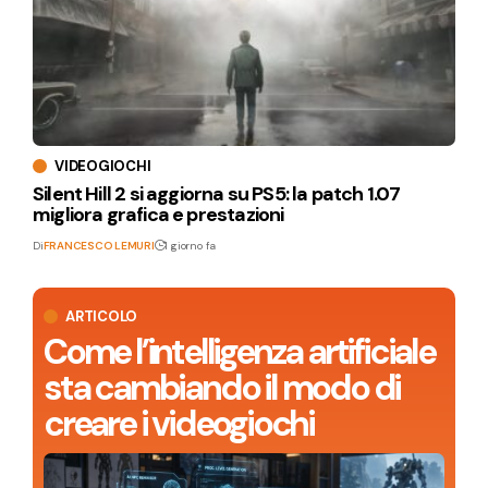
VIDEOGIOCHI
Silent Hill 2 si aggiorna su PS5: la patch 1.07
migliora grafica e prestazioni
Di
FRANCESCO LEMURI
1 giorno fa
ARTICOLO
Come l’intelligenza artificiale
sta cambiando il modo di
creare i videogiochi