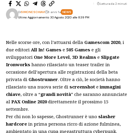
Lettura da 2 minuti
Di
SIMONE SCHIAVI
6 anni fa
NEWS
Ultimo Aggiornamento: 30 Agosto 2020 alle 8:39 PM
Nelle scorse ore, con l’attuarsi della
Gamescom 2020
, i
due editori
All In! Games
e
505 Games
e gli
sviluppatori
One More Level
,
3D Realms
e
Slipgate
Ironworks
hanno rilasciato un teaser trailer in
occasione dell’apertura alle registrazioni della beta
privata di
Ghostrunner
. Oltre a ciò, le società hanno
rilasciato una nuova serie di
screenshot
e
immagini
chiave
, oltre a “
grandi novità
” che saranno annunciate
al
PAX Online 2020
direttamente il prossimo 15
settembre.
Per chi non lo sapesse, Ghostrunner è uno
slasher
hardcore
in prima persona ricco di azione fulminea,
ambientato in una cupa megastruttura cyberpunk.