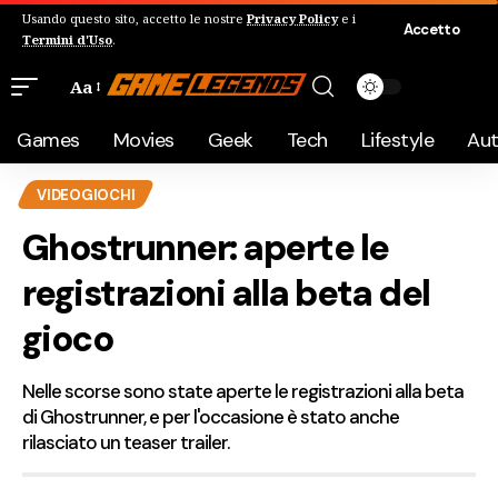
Usando questo sito, accetto le nostre
Privacy Policy
e i
Accetto
Termini d'Uso
.
Aa
Games
Movies
Geek
Tech
Lifestyle
Au
VIDEOGIOCHI
Ghostrunner: aperte le
registrazioni alla beta del
gioco
Nelle scorse sono state aperte le registrazioni alla beta
di Ghostrunner, e per l'occasione è stato anche
rilasciato un teaser trailer.