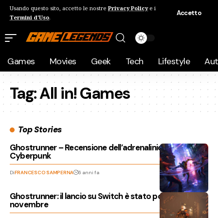
Usando questo sito, accetto le nostre
Privacy Policy
e i
Accetto
Termini d'Uso
.
Games
Movies
Geek
Tech
Lifestyle
Au
Tag:
All in! Games
Top Stories
Ghostrunner – Recensione dell’adrenalinica avventura
Cyberpunk
Di
FRANCESCO SAMPERNA
6 anni fa
Ghostrunner: il lancio su Switch è stato posticipato a
novembre