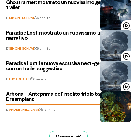
Ghostrunner: mostrato un nuovissimo gameplay
trailer
Di
SIMONE SCHIAVI
6 anni fa
Paradise Lost: mostrato un nuovissimo trailer
narrativo
Di
SIMONE SCHIAVI
6 anni fa
Paradise Lost: la nuova esclusiva next-gen si mostra
con un trailer suggestivo
Di
LUCA DI BLASI
6 anni fa
Arboria – Anteprima dell’insolito titolo targato
Dreamplant
Di
ANDREA PELLICANE
6 anni fa
Mostra di più