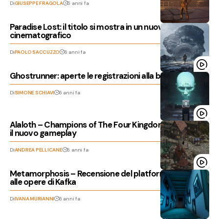
Di
GIUSEPPE FRAGOLA
6 anni fa
Paradise Lost: il titolo si mostra in un nuovo trailer
cinematografico
Di
PAOLO SACCUZZO
6 anni fa
Ghostrunner: aperte le registrazioni alla beta del gioco
Di
SIMONE SCHIAVI
6 anni fa
Alaloth – Champions of The Four Kingdoms, mostrato
il nuovo gameplay
Di
ANDREA PELLICANE
6 anni fa
Metamorphosis – Recensione del platform ispirato
alle opere di Kafka
Di
IVANA MURIANNI
6 anni fa