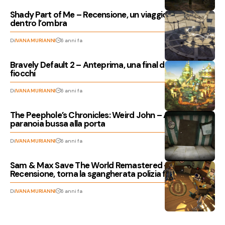
Shady Part of Me – Recensione, un viaggio psicologico
dentro l’ombra
Di
IVANA MURIANNI
6 anni fa
Bravely Default 2 – Anteprima, una final demo coi
fiocchi
Di
IVANA MURIANNI
6 anni fa
The Peephole’s Chronicles: Weird John – Anteprima, la
paranoia bussa alla porta
Di
IVANA MURIANNI
6 anni fa
Sam & Max Save The World Remastered –
Recensione, torna la sgangherata polizia freelance
Di
IVANA MURIANNI
6 anni fa