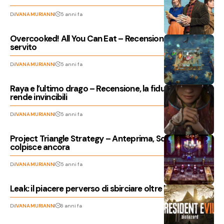
Di
IVANA MURIANNI
5 anni fa
Overcooked! All You Can Eat – Recensione, l’incendio è
servito
Di
IVANA MURIANNI
5 anni fa
Raya e l’ultimo drago – Recensione, la fiducia che
rende invincibili
Di
IVANA MURIANNI
5 anni fa
Project Triangle Strategy – Anteprima, Square Enix
colpisce ancora
Di
IVANA MURIANNI
5 anni fa
Leak: il piacere perverso di sbirciare oltre la serratura
Di
IVANA MURIANNI
6 anni fa