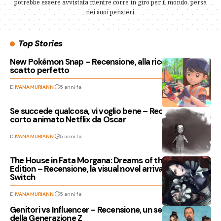
potrebbe essere avvistata mentre corre in giro per il mondo, persa
nei suoi pensieri.
Top Stories
New Pokémon Snap – Recensione, alla ricerca dello
scatto perfetto
Di
IVANA MURIANNI
5 anni fa
Se succede qualcosa, vi voglio bene – Recensione del
corto animato Netflix da Oscar
Di
IVANA MURIANNI
5 anni fa
The House in Fata Morgana: Dreams of the Revenants
Edition – Recensione, la visual novel arriva su Nintendo
Switch
Di
IVANA MURIANNI
5 anni fa
Genitori vs Influencer – Recensione, un selfie sfocato
della Generazione Z