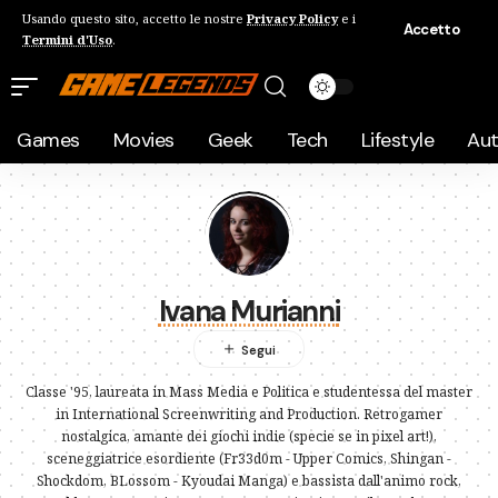
Usando questo sito, accetto le nostre
Privacy Policy
e i
Accetto
Termini d'Uso
.
Games
Movies
Geek
Tech
Lifestyle
Au
Ivana Murianni
Classe '95, laureata in Mass Media e Politica e studentessa del master
in International Screenwriting and Production. Retrogamer
nostalgica, amante dei giochi indie (specie se in pixel art!),
sceneggiatrice esordiente (Fr33d0m - Upper Comics, Shingan -
Shockdom, BLossom - Kyoudai Manga) e bassista dall'animo rock,