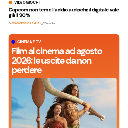
VIDEOGIOCHI
Capcom non teme l’addio ai dischi: il digitale vale
già il 90%
Di
FRANCESCO LEMURI
20 ore fa
CINEMA E TV
Film al cinema ad agosto
2026: le uscite da non
perdere