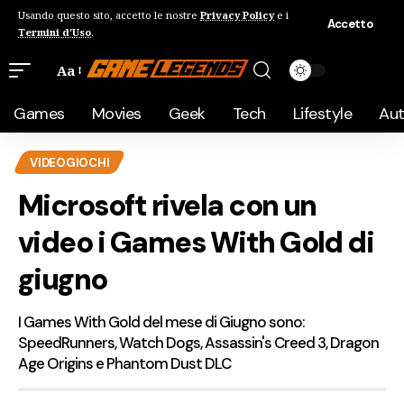
Usando questo sito, accetto le nostre
Privacy Policy
e i
Accetto
Termini d'Uso
.
Aa
Games
Movies
Geek
Tech
Lifestyle
Au
VIDEOGIOCHI
Microsoft rivela con un
video i Games With Gold di
giugno
I Games With Gold del mese di Giugno sono:
SpeedRunners, Watch Dogs, Assassin's Creed 3, Dragon
Age Origins e Phantom Dust DLC