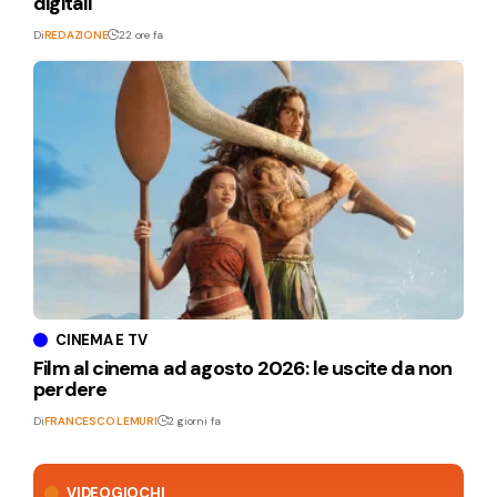
digitali
Di
REDAZIONE
22 ore fa
CINEMA E TV
Film al cinema ad agosto 2026: le uscite da non
perdere
Di
FRANCESCO LEMURI
2 giorni fa
VIDEOGIOCHI