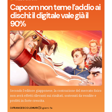
Capcom non teme l’addio ai
dischi: il digitale vale già il
90%
Secondo l’editore giapponese, la contrazione del mercato fisico
non avrà effetti rilevanti sui risultati, sostenuti da vendite e
profitti in forte crescita.
Di
FRANCESCO LEMURI
2 giorni fa