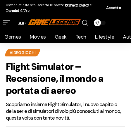
Usando questo sito, accetto le nostre
Privacy Policy
e i
Accetto
Termini d'Uso
.
Aa
Games
Movies
Geek
Tech
Lifestyle
Au
VIDEOGIOCHI
Flight Simulator –
Recensione, il mondo a
portata di aereo
Scopriamo insieme Flight Simulator, il nuovo capitolo
della serie di simulatori di volo più conosciuti al mondo,
questa volta con tante novità.