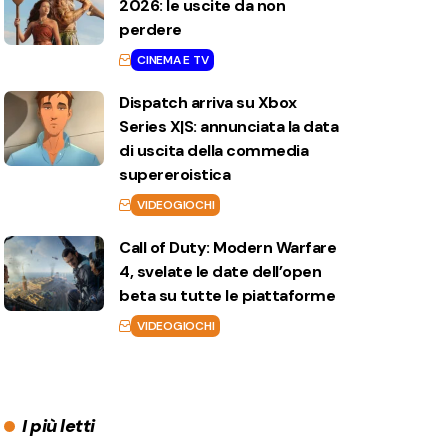
2026: le uscite da non
perdere
CINEMA E TV
Dispatch arriva su Xbox
Series X|S: annunciata la data
di uscita della commedia
supereroistica
VIDEOGIOCHI
Call of Duty: Modern Warfare
4, svelate le date dell’open
beta su tutte le piattaforme
VIDEOGIOCHI
I più letti