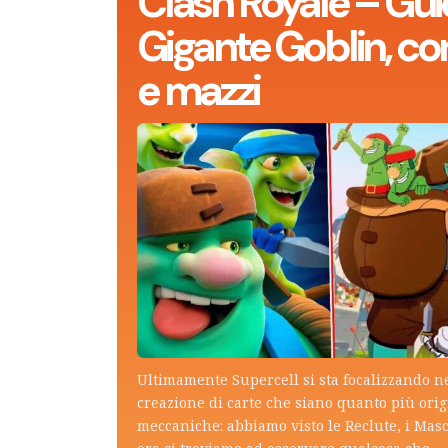
Clash Royale – Gui
Gigante Goblin, con
e mazzi
Ultimamente Supercell si sta focalizzando n
creazione di carte che siano quanto più ori
meccaniche: abbiamo visto le Reclute, i Mas