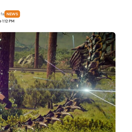
 fa
NEWS
 1:12 PM