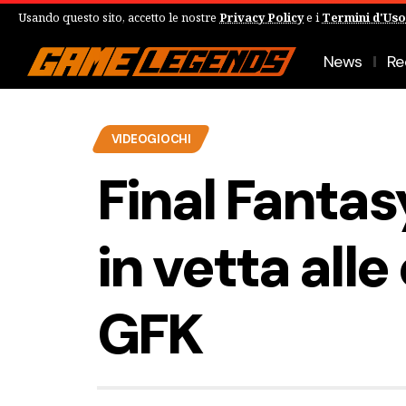
Usando questo sito, accetto le nostre
Privacy Policy
e i
Termini d'Uso
News
Re
VIDEOGIOCHI
Final Fantas
in vetta alle
GFK