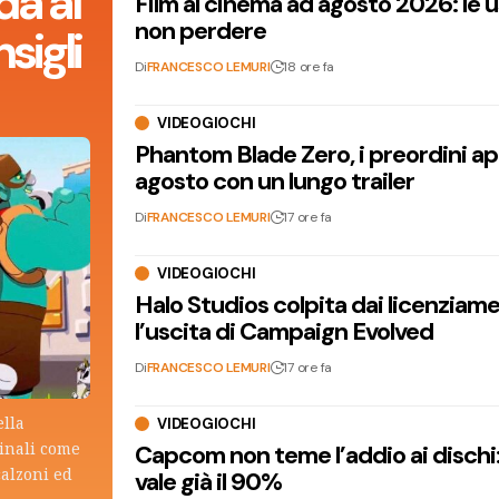
da al
Film al cinema ad agosto 2026: le 
non perdere
sigli
Di
FRANCESCO LEMURI
18 ore fa
VIDEOGIOCHI
Phantom Blade Zero, i preordini apr
agosto con un lungo trailer
Di
FRANCESCO LEMURI
17 ore fa
VIDEOGIOCHI
Halo Studios colpita dai licenziam
l’uscita di Campaign Evolved
Di
FRANCESCO LEMURI
17 ore fa
ella
VIDEOGIOCHI
ginali come
Capcom non teme l’addio ai dischi: i
calzoni ed
vale già il 90%