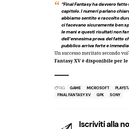
“Final Fantasy ha davvero fatto 
capitolo. I numeri parlano chiar
abbiamo sentito e raccolto dura
ci facevano sicuramente ben sp
le mani e questi risultati non f
dell’ennesima prova del fatto che
pubblico arriva forte e immedia
Un successo meritato secondo voi?
Fantasy XV è disponibile per l
TAG:
GAME
MICROSOFT
PLAYST
FINAL FANTASY XV
GFK
SONY
Iscriviti alla 