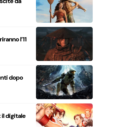
uscite da
iranno l’11
enti dopo
l digitale