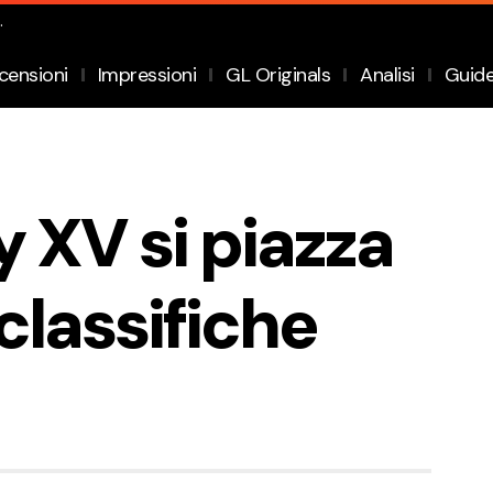
.
censioni
Impressioni
GL Originals
Analisi
Guid
y XV si piazza
 classifiche