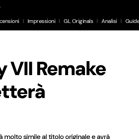
.
censioni
Impressioni
GL Originals
Analisi
Guid
sy VII Remake
etterà
 molto simile al titolo originale e avrà