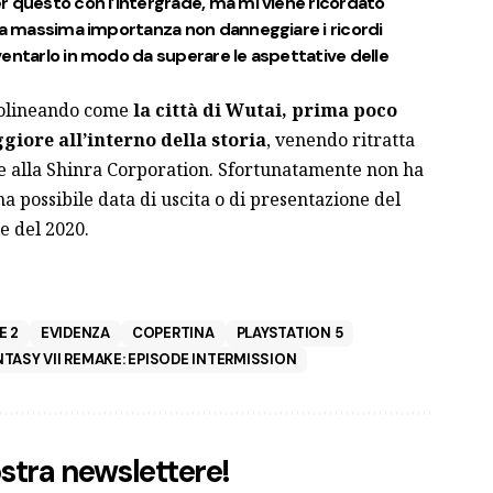
r questo con l’Intergrade, ma mi viene ricordato
lla massima importanza non danneggiare i ricordi
entarlo in modo da superare le aspettative delle
ttolineando come
la città di Wutai, prima poco
iore all’interno della storia
, venendo ritratta
e alla Shinra Corporation. Sfortunatamente non ha
na possibile data di uscita o di presentazione del
le del 2020.
E 2
EVIDENZA
COPERTINA
PLAYSTATION 5
NTASY VII REMAKE: EPISODE INTERMISSION
nostra newslettere!