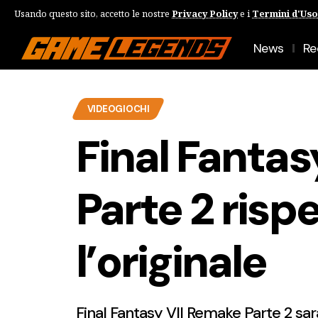
Usando questo sito, accetto le nostre
Privacy Policy
e i
Termini d'Uso
News
Re
VIDEOGIOCHI
Final Fanta
Parte 2 risp
l’originale
Final Fantasy VII Remake Parte 2 sarà