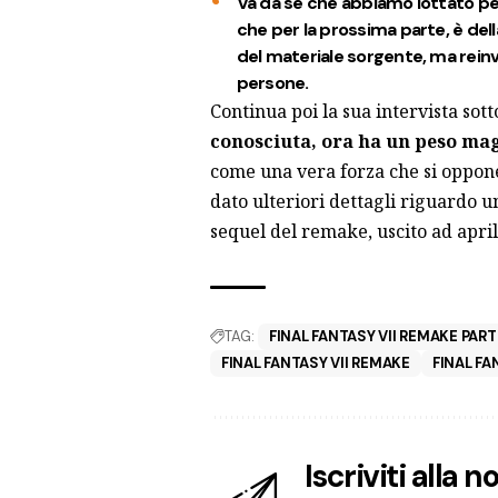
Va da sé che abbiamo lottato pe
che per la prossima parte, è de
del materiale sorgente, ma reinv
persone.
Continua poi la sua intervista so
conosciuta, ora ha un peso magg
come una vera forza che si oppon
dato ulteriori dettagli riguardo u
sequel del
remake
, uscito ad apri
TAG:
FINAL FANTASY VII REMAKE PART
FINAL FANTASY VII REMAKE
FINAL FA
Iscriviti alla 