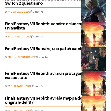
Switch 2 quest’anno
Di
PAOLO SACCUZZO
2 anni fa
Final Fantasy VII Rebirth: vendite deludenti, secondo
un’analista
Di
PAOLO SACCUZZO
2 anni fa
Final Fantasy VII Remake, una patch cambia un dialogo
Di
GIANLUIGI CRESCENZI
2 anni fa
Final Fantasy VII Rebirth avrà un protagonista
inaspettato
Di
PAOLO SACCUZZO
3 anni fa
Final Fantasy VII Rebirth avrà la mappa del gioco
originale del ’97
Di
PAOLO SACCUZZO
3 anni fa