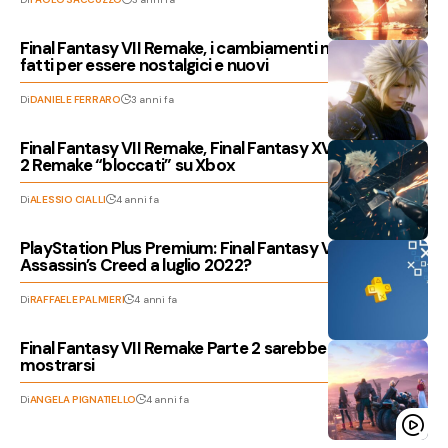
Final Fantasy VII Remake, i cambiamenti nella storia
fatti per essere nostalgici e nuovi
Di
DANIELE FERRARO
3 anni fa
Final Fantasy VII Remake, Final Fantasy XVI e Silent Hill
2 Remake “bloccati” su Xbox
Di
ALESSIO CIALLI
4 anni fa
PlayStation Plus Premium: Final Fantasy VII Remake e
Assassin’s Creed a luglio 2022?
Di
RAFFAELE PALMIERI
4 anni fa
Final Fantasy VII Remake Parte 2 sarebbe pronto a
mostrarsi
Di
ANGELA PIGNATIELLO
4 anni fa