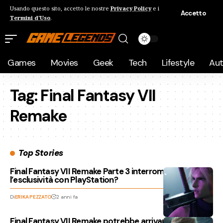
Usando questo sito, accetto le nostre
Privacy Policy
e i
Accetto
Termini d'Uso
.
Games
Movies
Geek
Tech
Lifestyle
Au
Tag:
Final Fantasy VII
Remake
Top Stories
Final Fantasy VII Remake Parte 3 interromperà
l’esclusività con PlayStation?
Di
ERIKA PEZZATO
2 anni fa
Final Fantasy VII Remake potrebbe arrivare su Xbox e