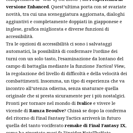
versione Enhanced
. Quest’ultima porta con sé svariate
novità, tra cui una sceneggiatura aggiornata, dialoghi
aggiuntivi e completamente doppiati in giapponese e
inglese, grafica migliorata e diverse funzioni di
accessibilità.
Tra le opzioni di accessibilità ci sono i salvataggi
automatici, la possibilità di confermare l’ordine dei
turni con un solo tasto, l’esaminazione da lontano del
campo di battaglia mediante la funzione
Tactical View
,
la regolazione del livello di difficoltà e della velocità dei
combattimenti. Insomma, un tipo di esperienza che va
incontro all’utenza odierna, senza snaturare quella
originale che si presta sicuramente per i più nostalgici.
Pronti per tornare nel mondo di
Ivalice
e vivere le
vicende di
Ramza Beoulve
? Chissà se dopo la conferma
del ritorno di Final Fantasy Tactics arriverà in futuro
quella del tanto vociferato
remake di Final Fantasy IX
,
come ha riportato mesi fa l’insider NateTheHate
.