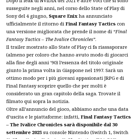
Dopo il leak di NVIDIA del 2021 e altre voci che si sono
susseguite negli anni, nel corso dello State of Play di
Sony del 4 giugno,
Square Enix
ha annunciato
ufficialmente il ritorno di
Final Fantasy Tactics
con
una versione migliorata che prende il nome di
“Final
Fantasy Tactics – The Ivalice Chronicles”
.
Il trailer mostrato allo State of Play ci fa riassaporare
(almeno per coloro che hanno avuto modo di giocarci
alla fine degli anni ’90) l’essenza del titolo originale
giunto la prima volta in Giappone nel 1997. Sarà un
ottimo modo per i più giovani appasionati JRPG e di
Final Fantasy scoprire quello che per molti è
considerato un gran capitolo della saga. Trovate il
filmato qui sopra la notizia.
Oltre all’annuncio del gioco, abbiamo anche una data
d’uscita e le piattaforme: infatti,
Final Fantasy Tactics
– The Ivalice Chronicles sarà disponibile dal 30
settembre 2025
su console Nintendo (Switch 1, Switch