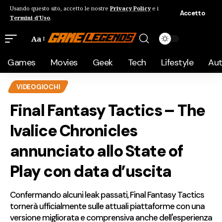
Usando questo sito, accetto le nostre
Privacy Policy
e i
Accetto
Termini d'Uso
.
Aa
Games
Movies
Geek
Tech
Lifestyle
Au
VIDEOGIOCHI
Final Fantasy Tactics – The
Ivalice Chronicles
annunciato allo State of
Play con data d’uscita
Confermando alcuni leak passati, Final Fantasy Tactics
tornerà ufficialmente sulle attuali piattaforme con una
versione migliorata e comprensiva anche dell'esperienza