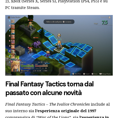
2), Xbox (Series X, Series S), PlayStation (PS4, PS5) e su
PC tramite Steam.
Final Fantasy Tactics torna dal
passato con alcune novità
Final Fantasy Tactics – The Ivalice Chronicles
include al
suo interno sia
l’esperienza originale del 1997
comprensiva di
“War of the Lions”
, sia
l’esperienza in