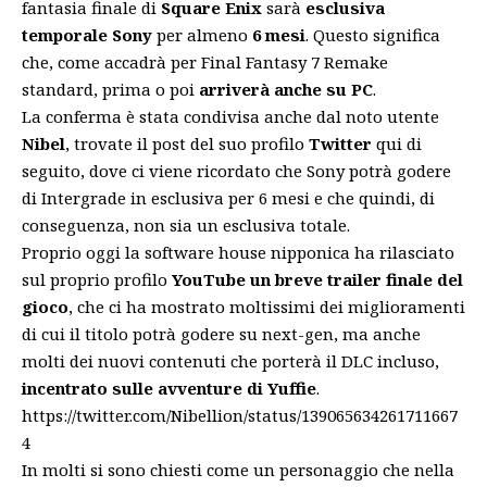
fantasia finale di
Square Enix
sarà
esclusiva
temporale Sony
per almeno
6 mesi
. Questo significa
che, come accadrà per Final Fantasy 7 Remake
standard, prima o poi
arriverà anche su PC
.
La conferma è stata condivisa anche dal noto utente
Nibel
, trovate il post del suo profilo
Twitter
qui di
seguito, dove ci viene ricordato che Sony potrà godere
di Intergrade in esclusiva per 6 mesi e che quindi, di
conseguenza, non sia un esclusiva totale.
Proprio oggi la software house nipponica ha rilasciato
sul proprio profilo
YouTube un breve trailer finale del
gioco
, che ci ha mostrato moltissimi dei miglioramenti
di cui il titolo potrà godere su next-gen, ma anche
molti dei nuovi contenuti che porterà il DLC incluso,
incentrato sulle avventure di Yuffie
.
https://twitter.com/Nibellion/status/139065634261711667
4
In molti si sono chiesti come un personaggio che nella