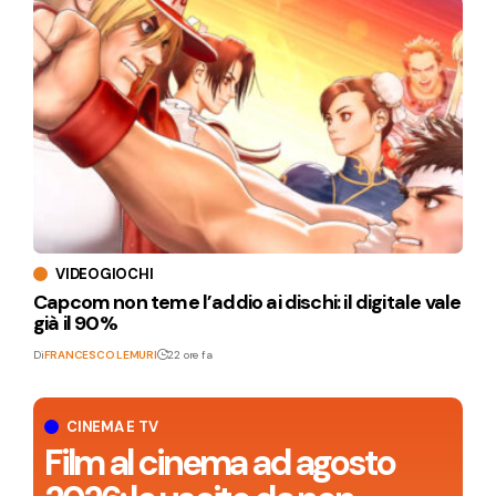
VIDEOGIOCHI
Capcom non teme l’addio ai dischi: il digitale vale
già il 90%
Di
FRANCESCO LEMURI
22 ore fa
CINEMA E TV
Film al cinema ad agosto