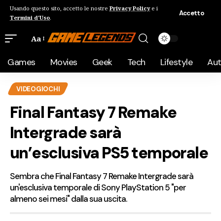
Usando questo sito, accetto le nostre
Privacy Policy
e i
Accetto
Termini d'Uso
.
Aa
Games
Movies
Geek
Tech
Lifestyle
Au
VIDEOGIOCHI
Final Fantasy 7 Remake
Intergrade sarà
un’esclusiva PS5 temporale
Sembra che Final Fantasy 7 Remake Intergrade sarà
un'esclusiva temporale di Sony PlayStation 5 "per
almeno sei mesi" dalla sua uscita.