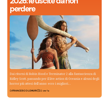
2026: le uscite da non
perdere
Dai ritorni di Robin Hood e Terminator 2 alla fantascienza di
Ridley Scott, passando per il live action di Oceania e alcuni degli
horror più attesi dell’anno: ecco i migliori…
Di
FRANCESCO LEMURI
22 ore fa