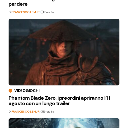
perdere
Di
FRANCESCO LEMURI
17 ore fa
VIDEOGIOCHI
Phantom Blade Zero, i preordini apriranno l’11
agosto con un lungo trailer
Di
FRANCESCO LEMURI
16 ore fa