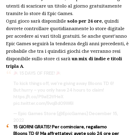
utenti di scaricare un titolo al giorno gratuitamente
tramite lo store di Epic Games.
Ogni gioco sarà disponibile
solo per 24 ore
, quindi
dovrete controllare quotidianamente lo store digitale
per accedere ai vari titoli gratuiti. Se anche quest’anno
Epic Games seguirà la tendenza degli anni precedenti, è
probabile che tra i quindici giochi che verranno resi
disponibile sullo store ci sarà
un mix di indie e titoli
tripla A
.
15 DAYS OF FREE!
To kick things off, we’re giving away Bloons TD 6!
But hurry – you only have 24 hours to claim!
https://t.co/P9aE2tfHeX
pic.twitter.com/9vqBd09W6I
— Epic Games Store (@EpicGames)
December 15,
2022
15 GIORNI GRATIS! Per cominciare, regaliamo
Bloons TD 6! Ma affrettatevi: avete solo 24 ore per