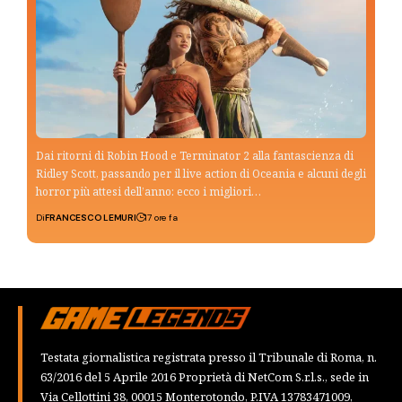
Dai ritorni di Robin Hood e Terminator 2 alla fantascienza di
Ridley Scott, passando per il live action di Oceania e alcuni degli
horror più attesi dell’anno: ecco i migliori…
Di
FRANCESCO LEMURI
17 ore fa
Testata giornalistica registrata presso il Tribunale di Roma, n.
63/2016 del 5 Aprile 2016 Proprietà di NetCom S.r.l.s., sede in
Via Cellottini 38, 00015 Monterotondo, P.IVA 13783471009,