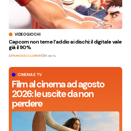
VIDEOGIOCHI
Capcom non teme l’addio ai dischi: il digitale vale
già il 90%
Di
FRANCESCO LEMURI
18 ore fa
CINEMA E TV
Film al cinema ad agosto
2026: le uscite da non
perdere