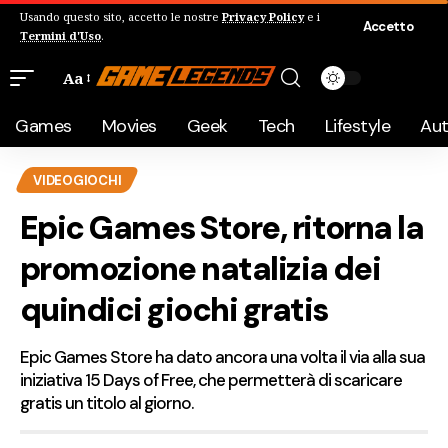
Usando questo sito, accetto le nostre
Privacy Policy
e i
Accetto
Termini d'Uso
.
Aa
Games
Movies
Geek
Tech
Lifestyle
Au
VIDEOGIOCHI
Epic Games Store, ritorna la
promozione natalizia dei
quindici giochi gratis
Epic Games Store ha dato ancora una volta il via alla sua
iniziativa 15 Days of Free, che permetterà di scaricare
gratis un titolo al giorno.