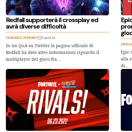
Redfall supporterà il crossplay ed
Epic
avrà diverse difficoltà
prom
gioc
Di
DANIELE FERRARO
3 anni fa
Di
PAO
In un QnA su Twitter la pagina ufficiale di
Epic 
Redfall ha dato altre informazioni riguardo il
alla 
multiplayer del gioco fra…
di…