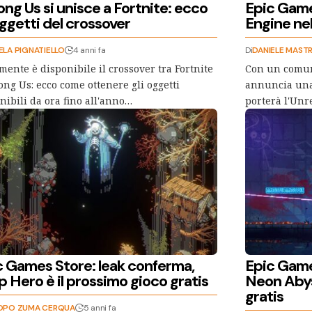
ng Us si unisce a Fortnite: ecco
Epic Games
oggetti del crossover
Engine ne
LA PIGNATIELLO
4 anni fa
Di
DANIELE MAST
mente è disponibile il crossover tra Fortnite
Con un comuni
ng Us: ecco come ottenere gli oggetti
annuncia una
nibili da ora fino all'anno…
porterà l'Unr
c Games Store: leak conferma,
Epic Game
 Hero è il prossimo gioco gratis
Neon Abys
gratis
OPO ZUMA CERQUA
5 anni fa