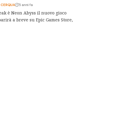
 CERQUA
5 anni fa
eak è Neon Abyss il nuovo gioco
parirà a breve su Epic Games Store,