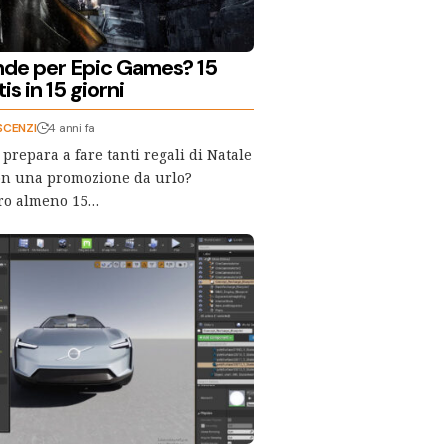
nde per Epic Games? 15
is in 15 giorni
SCENZI
4 anni fa
prepara a fare tanti regali di Natale
con una promozione da urlo?
ro almeno 15…