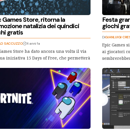
 Games Store, ritorna la
Festa gra
ozione natalizia dei quindici
giochi grat
hi gratis
Di
GIANLUIGI CRE
LO SACCUZZO
4 anni fa
Epic Games si 
Games Store ha dato ancora una volta il via
ai giocatori 
sua iniziativa 15 Days of Free, che permetterà
sembrerebbe