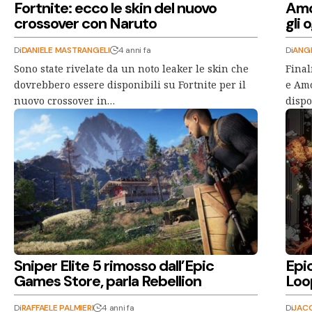
Fortnite: ecco le skin del nuovo
Amo
crossover con Naruto
gli 
Di
DANIELE MASTRANGELI
4 anni fa
Di
ANGE
Sono state rivelate da un noto leaker le skin che
Final
dovrebbero essere disponibili su Fortnite per il
e Amo
nuovo crossover in…
dispo
Sniper Elite 5 rimosso dall’Epic
Epi
Games Store, parla Rebellion
Loop
Di
RAFFAELE PALMIERI
4 anni fa
Di
JAC