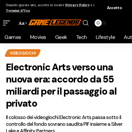
Usando questo sito, accetto le nostre
Privacy Policy
e i
Accetto
Termini d'Uso
.
Aa
Games
Movies
Geek
Tech
Lifestyle
Au
VIDEOGIOCHI
Electronic Arts verso una
nuova era: accordo da 55
miliardi per il passaggio al
privato
Il colosso dei videogiochi Electronic Arts passa sotto il
controllo del fondo sovrano saudita PIF insieme a Silver
Lake e Affinity Partners.