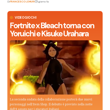
Di
FRANCESCO LEMURI
1 giorno fa
VIDEOGIOCHI
Fortnite x Bleach torna con
Yoruichi e Kisuke Urahara
La seconda ondata della collaborazione porterà due nuovi
personaggi nell’Item Shop. Il debutto è previsto nella notte
dell’8 agosto per i giocatori italiani.