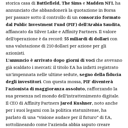
storica casa di
Battlefield
,
The Sims
e
Madden NFL
ha
annunciato che abbandonerà la quotazione in Borsa
per passare sotto il controllo di un
consorzio formato
dal Public Investment Fund (PIF) dell’Arabia Saudita
,
affiancato da Silver Lake e Affinity Partners. Il valore
dell’operazione è da record:
55 miliardi di dollari
con
una valutazione di 210 dollari per azione per gli
azionisti.
L’annuncio è arrivato dopo giorni di voci
che avevano
già scaldato i mercati: il titolo EA ha infatti registrato
un’impennata nelle ultime sedute,
segno della fiducia
degli investitori
. Con questa mossa,
PIF diventerà
l’azionista di maggioranza assoluto
, rafforzando la
sua presenza nel mondo dell’intrattenimento digitale.
Il CEO di Affinity Partners
Jared Kushner
, noto anche
per i suoi legami con la politica statunitense, ha
parlato di una “visione audace per il futuro” di EA,
sottolineando come l’azienda abbia saputo creare