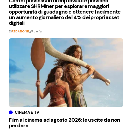
Come i possessori di criptovalute possono
utilizzare SHRMiner per esplorare maggiori
opportunità di guadagno e ottenere facilmente
un aumento giornaliero del 4% dei propri asset
digitali
Di
REDAZIONE
7 ore fa
CINEMA E TV
Film al cinema ad agosto 2026: le uscite da non
perdere