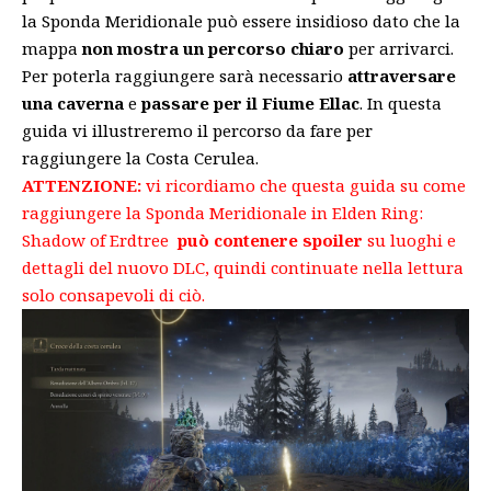
la Sponda Meridionale può essere insidioso dato che la
mappa
non mostra un percorso chiaro
per arrivarci.
Per poterla raggiungere sarà necessario
attraversare
una caverna
e
passare per il Fiume Ellac
. In questa
guida vi illustreremo il percorso da fare per
raggiungere la Costa Cerulea.
ATTENZIONE:
vi ricordiamo che questa guida su come
raggiungere la Sponda Meridionale in Elden Ring:
Shadow of Erdtree
può contenere spoiler
su luoghi e
dettagli del nuovo DLC, quindi continuate nella lettura
solo consapevoli di ciò.