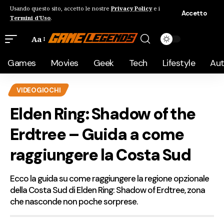
Usando questo sito, accetto le nostre
Privacy Policy
e i
Accetto
Termini d'Uso
.
Aa
Games
Movies
Geek
Tech
Lifestyle
Au
VIDEOGIOCHI
Elden Ring: Shadow of the
Erdtree – Guida a come
raggiungere la Costa Sud
Ecco la guida su come raggiungere la regione opzionale
della Costa Sud di Elden Ring: Shadow of Erdtree, zona
che nasconde non poche sorprese.