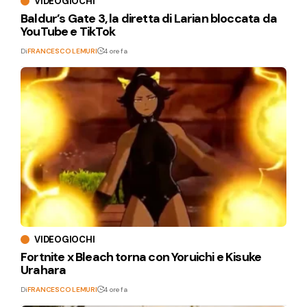
VIDEOGIOCHI
Baldur’s Gate 3, la diretta di Larian bloccata da
YouTube e TikTok
Di
FRANCESCO LEMURI
4 ore fa
VIDEOGIOCHI
Fortnite x Bleach torna con Yoruichi e Kisuke
Urahara
Di
FRANCESCO LEMURI
4 ore fa