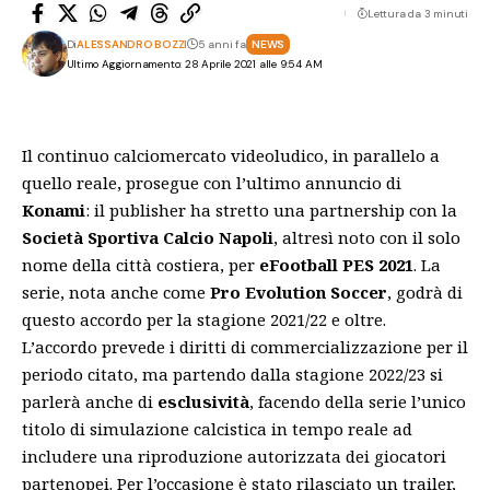
Lettura da 3 minuti
Di
ALESSANDRO BOZZI
5 anni fa
NEWS
Ultimo Aggiornamento: 28 Aprile 2021 alle 9:54 AM
Il continuo
calciomercato videoludico
, in parallelo a
quello reale, prosegue con l’ultimo annuncio di
Konami
: il publisher ha stretto una partnership con la
Società Sportiva Calcio Napoli
, altresì noto con il solo
nome della città costiera, per
eFootball PES 2021
. La
serie, nota anche come
Pro Evolution Soccer
, godrà di
questo accordo per la stagione 2021/22 e oltre.
L’accordo prevede i diritti di commercializzazione per il
periodo citato, ma partendo dalla stagione 2022/23 si
parlerà anche di
esclusività
, facendo della serie l’unico
titolo di simulazione calcistica in tempo reale ad
includere una riproduzione autorizzata dei giocatori
partenopei. Per l’occasione è stato rilasciato un trailer,