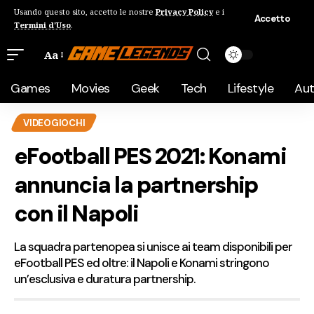
Usando questo sito, accetto le nostre
Privacy Policy
e i
Accetto
Termini d'Uso
.
Aa
Games
Movies
Geek
Tech
Lifestyle
Au
VIDEOGIOCHI
eFootball PES 2021: Konami
annuncia la partnership
con il Napoli
La squadra partenopea si unisce ai team disponibili per
eFootball PES ed oltre: il Napoli e Konami stringono
un’esclusiva e duratura partnership.