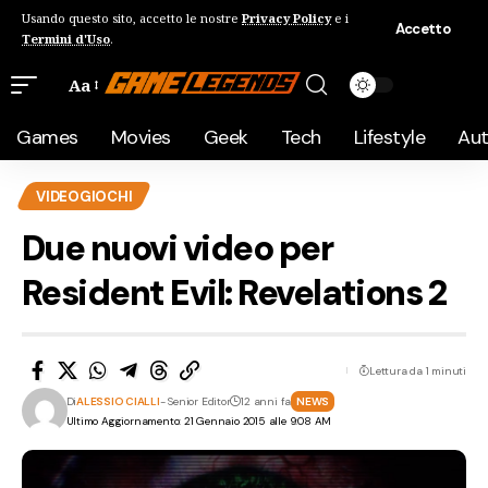
Usando questo sito, accetto le nostre
Privacy Policy
e i
Accetto
Termini d'Uso
.
Aa
Games
Movies
Geek
Tech
Lifestyle
Au
VIDEOGIOCHI
Due nuovi video per
Resident Evil: Revelations 2
Lettura da 1 minuti
Di
ALESSIO CIALLI
- Senior Editor
12 anni fa
NEWS
Ultimo Aggiornamento: 21 Gennaio 2015 alle 9:08 AM