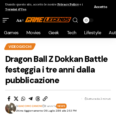
Usando questo sito, accetto le nostre
Privacy Policy
e i
Accetto
Termini d'Uso
.
Aa
Games
Movies
Geek
Tech
Lifestyle
Au
VIDEOGIOCHI
Dragon Ball Z Dokkan Battle
festeggia i tre anni dalla
pubblicazione
Lettura da 2 minuti
Di
GIACOMO ZANONI
8 anni fa
NEWS
Ultimo Aggiornamento: 09 Luglio 2018 alle 2:53 PM