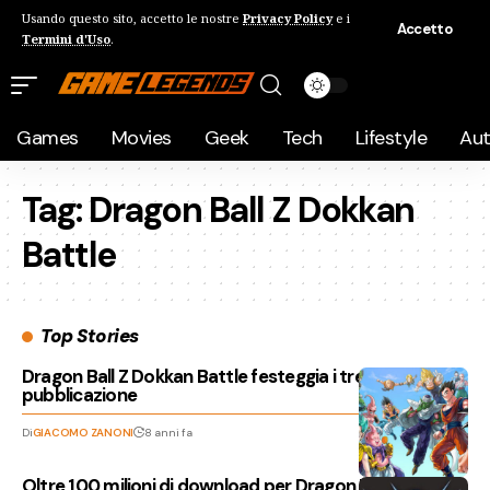
Usando questo sito, accetto le nostre
Privacy Policy
e i
Accetto
Termini d'Uso
.
Games
Movies
Geek
Tech
Lifestyle
Au
Tag:
Dragon Ball Z Dokkan
Battle
Top Stories
Dragon Ball Z Dokkan Battle festeggia i tre anni dalla
pubblicazione
Di
GIACOMO ZANONI
8 anni fa
Oltre 100 milioni di download per Dragon Ball Z Dokkan