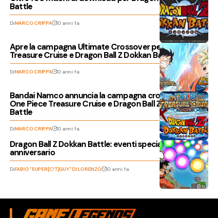
Battle
Di
MARCO CRIPPA
10 anni fa
Apre la campagna Ultimate Crossover per One Piece
Treasure Cruise e Dragon Ball Z Dokkan Battle
Di
MARCO CRIPPA
10 anni fa
Bandai Namco annuncia la campagna crossover tra
One Piece Treasure Cruise e Dragon Ball Z Dokkan
Battle
Di
MARCO CRIPPA
10 anni fa
Dragon Ball Z Dokkan Battle: eventi speciali per il 1°
anniversario
Di
FABIO "SUPER[C!T]GUY" DI LORENZO
10 anni fa